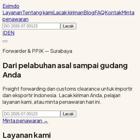
Eximdo
Layanan
Tentang kami
Lacak kiriman
Blog
FAQ
Kontak
Minta
penawaran
Lacak
ID
EN
Forwarder & PPJK — Surabaya
Dari pelabuhan asal sampai gudang
Anda
Freight forwarding dan customs clearance untuk importir
dan eksportir Indonesia. Lacak kiriman Anda, pelajari
layanan kami, atau minta penawaran hari ini.
Lacak
Minta penawaran
→
Layanan kami