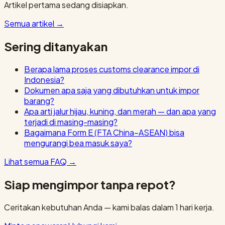
Artikel pertama sedang disiapkan.
Semua artikel
→
Sering ditanyakan
Berapa lama proses customs clearance impor di
Indonesia?
Dokumen apa saja yang dibutuhkan untuk impor
barang?
Apa arti jalur hijau, kuning, dan merah — dan apa yang
terjadi di masing-masing?
Bagaimana Form E (FTA China–ASEAN) bisa
mengurangi bea masuk saya?
Lihat semua FAQ
→
Siap mengimpor tanpa repot?
Ceritakan kebutuhan Anda — kami balas dalam 1 hari kerja.