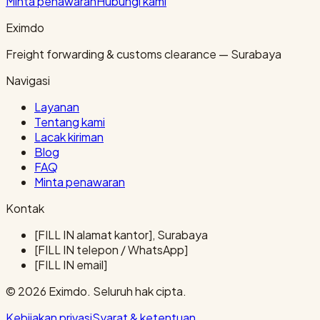
Minta penawaran
Hubungi kami
Eximdo
Freight forwarding & customs clearance — Surabaya
Navigasi
Layanan
Tentang kami
Lacak kiriman
Blog
FAQ
Minta penawaran
Kontak
[FILL IN alamat kantor], Surabaya
[FILL IN telepon / WhatsApp]
[FILL IN email]
© 2026 Eximdo. Seluruh hak cipta.
Kebijakan privasi
Syarat & ketentuan