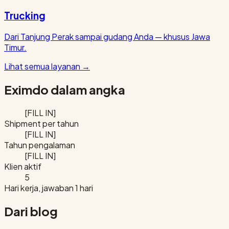
Trucking
Dari Tanjung Perak sampai gudang Anda — khusus Jawa
Timur.
Lihat semua layanan
→
Eximdo dalam angka
[FILL IN]
Shipment per tahun
[FILL IN]
Tahun pengalaman
[FILL IN]
Klien aktif
5
Hari kerja, jawaban 1 hari
Dari blog