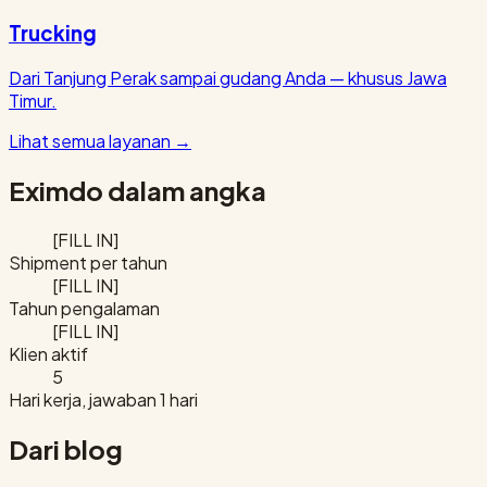
Trucking
Dari Tanjung Perak sampai gudang Anda — khusus Jawa
Timur.
Lihat semua layanan
→
Eximdo dalam angka
[FILL IN]
Shipment per tahun
[FILL IN]
Tahun pengalaman
[FILL IN]
Klien aktif
5
Hari kerja, jawaban 1 hari
Dari blog