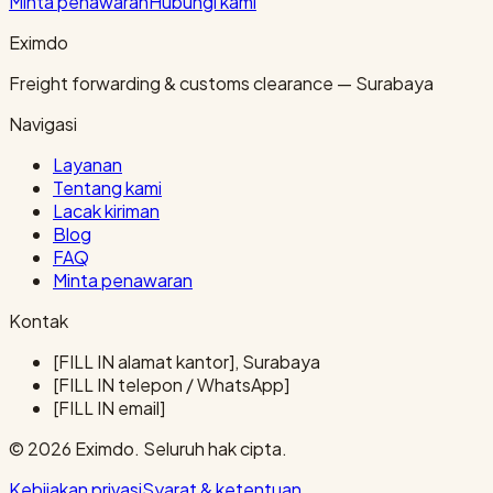
Minta penawaran
Hubungi kami
Eximdo
Freight forwarding & customs clearance — Surabaya
Navigasi
Layanan
Tentang kami
Lacak kiriman
Blog
FAQ
Minta penawaran
Kontak
[FILL IN alamat kantor], Surabaya
[FILL IN telepon / WhatsApp]
[FILL IN email]
© 2026 Eximdo. Seluruh hak cipta.
Kebijakan privasi
Syarat & ketentuan