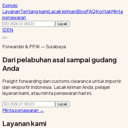
Eximdo
Layanan
Tentang kami
Lacak kiriman
Blog
FAQ
Kontak
Minta
penawaran
Lacak
ID
EN
Forwarder & PPJK — Surabaya
Dari pelabuhan asal sampai gudang
Anda
Freight forwarding dan customs clearance untuk importir
dan eksportir Indonesia. Lacak kiriman Anda, pelajari
layanan kami, atau minta penawaran hari ini.
Lacak
Minta penawaran
→
Layanan kami