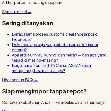
Artikel pertama sedang disiapkan.
Semua artikel
→
Sering ditanyakan
Berapa lama proses customs clearance impor di
Indonesia?
Dokumen apa saja yang dibutuhkan untuk impor
barang?
Apa arti jalur hijau, kuning, dan merah — dan apa yang
terjadi di masing-masing?
Bagaimana Form E (FTA China–ASEAN) bisa
mengurangi bea masuk saya?
Lihat semua FAQ
→
Siap mengimpor tanpa repot?
Ceritakan kebutuhan Anda — kami balas dalam 1 hari kerja.