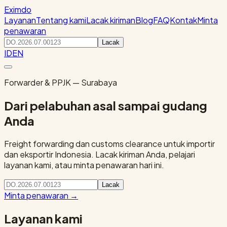
Eximdo
Layanan
Tentang kami
Lacak kiriman
Blog
FAQ
Kontak
Minta
penawaran
Lacak
ID
EN
Forwarder & PPJK — Surabaya
Dari pelabuhan asal sampai gudang
Anda
Freight forwarding dan customs clearance untuk importir
dan eksportir Indonesia. Lacak kiriman Anda, pelajari
layanan kami, atau minta penawaran hari ini.
Lacak
Minta penawaran
→
Layanan kami