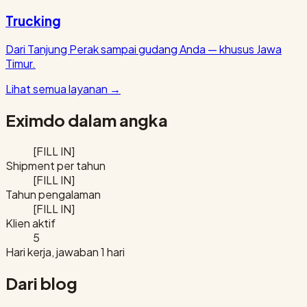
Trucking
Dari Tanjung Perak sampai gudang Anda — khusus Jawa
Timur.
Lihat semua layanan
→
Eximdo dalam angka
[FILL IN]
Shipment per tahun
[FILL IN]
Tahun pengalaman
[FILL IN]
Klien aktif
5
Hari kerja, jawaban 1 hari
Dari blog