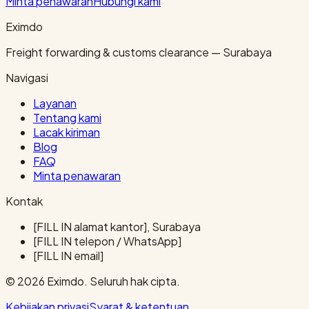
Minta penawaran
Hubungi kami
Eximdo
Freight forwarding & customs clearance — Surabaya
Navigasi
Layanan
Tentang kami
Lacak kiriman
Blog
FAQ
Minta penawaran
Kontak
[FILL IN alamat kantor], Surabaya
[FILL IN telepon / WhatsApp]
[FILL IN email]
© 2026 Eximdo. Seluruh hak cipta.
Kebijakan privasi
Syarat & ketentuan