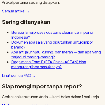
Artikel pertama sedang disiapkan.
Semua artikel
→
Sering ditanyakan
Berapa lama proses customs clearance impor di
Indonesia?
Dokumen apa saja yang dibutuhkan untuk impor
barang?
Apa arti jalur hijau, kuning, dan merah — dan apa yang
terjadi di masing-masing?
Bagaimana Form E (FTA China–ASEAN) bisa
mengurangi bea masuk saya?
Lihat semua FAQ
→
Siap mengimpor tanpa repot?
Ceritakan kebutuhan Anda — kami balas dalam 1 hari kerja.