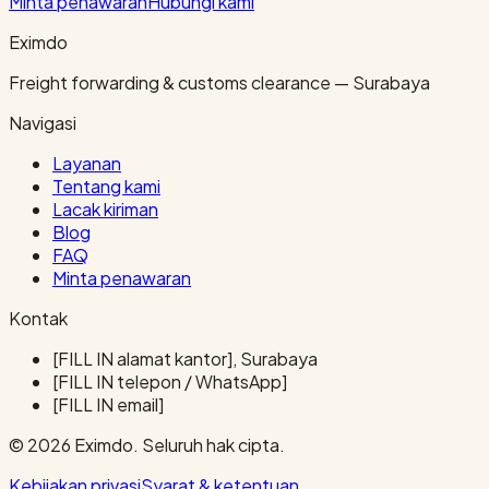
Minta penawaran
Hubungi kami
Eximdo
Freight forwarding & customs clearance — Surabaya
Navigasi
Layanan
Tentang kami
Lacak kiriman
Blog
FAQ
Minta penawaran
Kontak
[FILL IN alamat kantor], Surabaya
[FILL IN telepon / WhatsApp]
[FILL IN email]
© 2026 Eximdo. Seluruh hak cipta.
Kebijakan privasi
Syarat & ketentuan