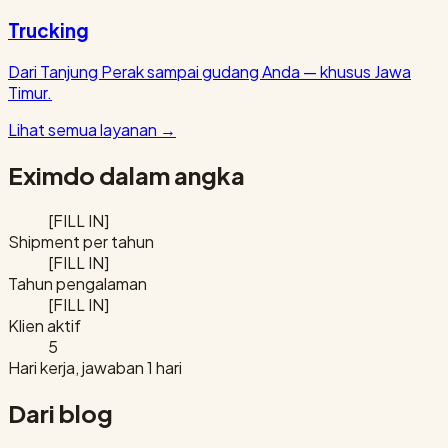
Trucking
Dari Tanjung Perak sampai gudang Anda — khusus Jawa
Timur.
Lihat semua layanan
→
Eximdo dalam angka
[FILL IN]
Shipment per tahun
[FILL IN]
Tahun pengalaman
[FILL IN]
Klien aktif
5
Hari kerja, jawaban 1 hari
Dari blog