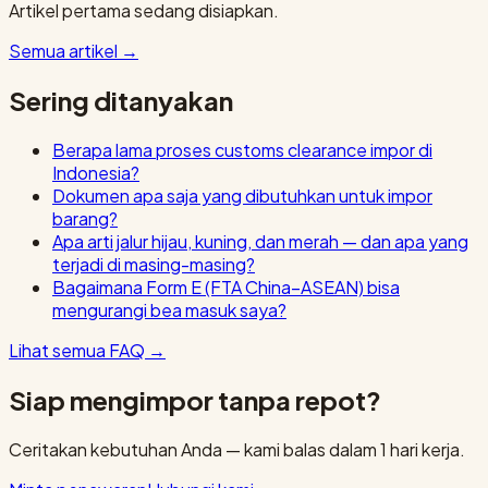
Artikel pertama sedang disiapkan.
Semua artikel
→
Sering ditanyakan
Berapa lama proses customs clearance impor di
Indonesia?
Dokumen apa saja yang dibutuhkan untuk impor
barang?
Apa arti jalur hijau, kuning, dan merah — dan apa yang
terjadi di masing-masing?
Bagaimana Form E (FTA China–ASEAN) bisa
mengurangi bea masuk saya?
Lihat semua FAQ
→
Siap mengimpor tanpa repot?
Ceritakan kebutuhan Anda — kami balas dalam 1 hari kerja.