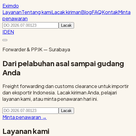
Eximdo
Layanan
Tentang kami
Lacak kiriman
Blog
FAQ
Kontak
Minta
penawaran
Lacak
ID
EN
Forwarder & PPJK — Surabaya
Dari pelabuhan asal sampai gudang
Anda
Freight forwarding dan customs clearance untuk importir
dan eksportir Indonesia. Lacak kiriman Anda, pelajari
layanan kami, atau minta penawaran hari ini.
Lacak
Minta penawaran
→
Layanan kami