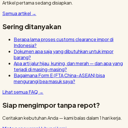
Artikel pertama sedang disiapkan.
Semua artikel
→
Sering ditanyakan
Berapa lama proses customs clearance impor di
Indonesia?
Dokumen apa saja yang dibutuhkan untuk impor
barang?
Apa arti jalur hijau, kuning, dan merah — dan apa yang
terjadi di masing-masing?
Bagaimana Form E (FTA China–ASEAN) bisa
mengurangi bea masuk saya?
Lihat semua FAQ
→
Siap mengimpor tanpa repot?
Ceritakan kebutuhan Anda — kami balas dalam 1 hari kerja.