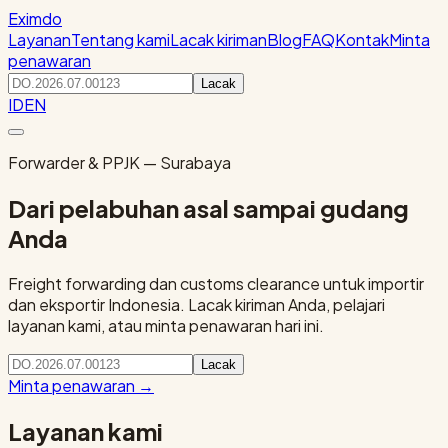
Eximdo
Layanan
Tentang kami
Lacak kiriman
Blog
FAQ
Kontak
Minta
penawaran
Lacak
ID
EN
Forwarder & PPJK — Surabaya
Dari pelabuhan asal sampai gudang
Anda
Freight forwarding dan customs clearance untuk importir
dan eksportir Indonesia. Lacak kiriman Anda, pelajari
layanan kami, atau minta penawaran hari ini.
Lacak
Minta penawaran
→
Layanan kami