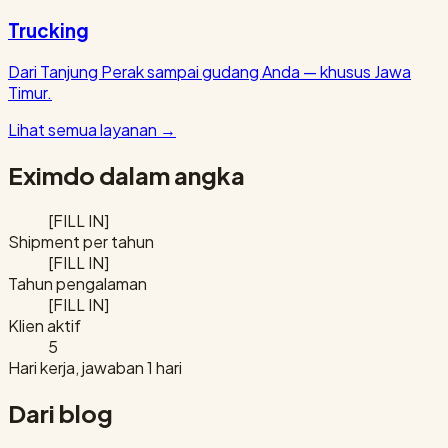
Trucking
Dari Tanjung Perak sampai gudang Anda — khusus Jawa
Timur.
Lihat semua layanan
→
Eximdo dalam angka
[FILL IN]
Shipment per tahun
[FILL IN]
Tahun pengalaman
[FILL IN]
Klien aktif
5
Hari kerja, jawaban 1 hari
Dari blog