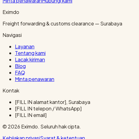
Minta penawaran
Hubungi kami
Eximdo
Freight forwarding & customs clearance — Surabaya
Navigasi
Layanan
Tentang kami
Lacak kiriman
Blog
FAQ
Minta penawaran
Kontak
[FILL IN alamat kantor], Surabaya
[FILL IN telepon / WhatsApp]
[FILL IN email]
© 2026 Eximdo. Seluruh hak cipta.
Kebijakan privasi
Syarat & ketentuan