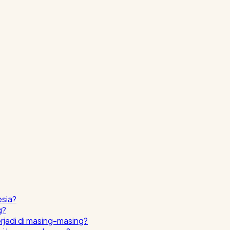
esia?
g?
erjadi di masing-masing?