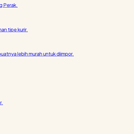
g Perak.
an tipe kurir.
atnya lebih murah untuk diimpor.
r.