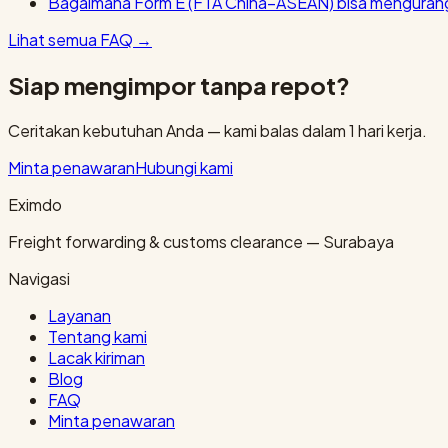
Bagaimana Form E (FTA China–ASEAN) bisa mengurang
Lihat semua FAQ
→
Siap mengimpor tanpa repot?
Ceritakan kebutuhan Anda — kami balas dalam 1 hari kerja.
Minta penawaran
Hubungi kami
Eximdo
Freight forwarding & customs clearance — Surabaya
Navigasi
Layanan
Tentang kami
Lacak kiriman
Blog
FAQ
Minta penawaran