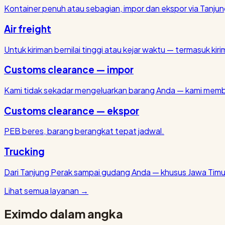
Kontainer penuh atau sebagian, impor dan ekspor via Tanjun
Air freight
Untuk kiriman bernilai tinggi atau kejar waktu — termasuk kirim
Customs clearance — impor
Kami tidak sekadar mengeluarkan barang Anda — kami membu
Customs clearance — ekspor
PEB beres, barang berangkat tepat jadwal.
Trucking
Dari Tanjung Perak sampai gudang Anda — khusus Jawa Timu
Lihat semua layanan
→
Eximdo dalam angka