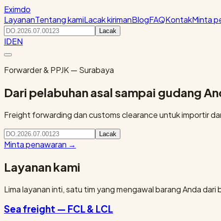
Eximdo
Layanan
Tentang kami
Lacak kiriman
Blog
FAQ
Kontak
Minta 
Lacak
ID
EN
Forwarder & PPJK — Surabaya
Dari pelabuhan asal sampai gudang A
Freight forwarding dan customs clearance untuk importir dan 
Lacak
Minta penawaran
→
Layanan kami
Lima layanan inti, satu tim yang mengawal barang Anda dari 
Sea freight — FCL & LCL