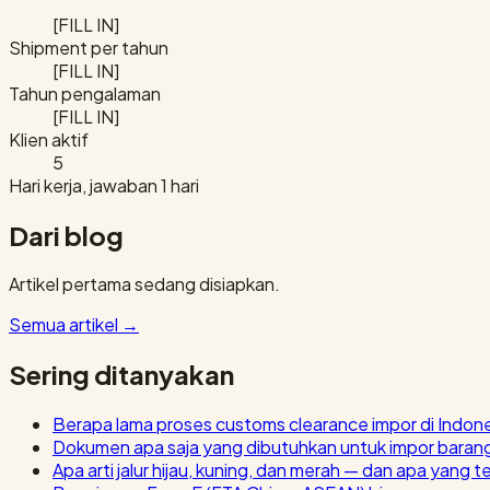
[FILL IN]
Shipment per tahun
[FILL IN]
Tahun pengalaman
[FILL IN]
Klien aktif
5
Hari kerja, jawaban 1 hari
Dari blog
Artikel pertama sedang disiapkan.
Semua artikel
→
Sering ditanyakan
Berapa lama proses customs clearance impor di Indon
Dokumen apa saja yang dibutuhkan untuk impor baran
Apa arti jalur hijau, kuning, dan merah — dan apa yang t