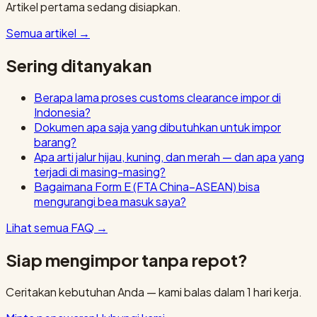
Artikel pertama sedang disiapkan.
Semua artikel
→
Sering ditanyakan
Berapa lama proses customs clearance impor di
Indonesia?
Dokumen apa saja yang dibutuhkan untuk impor
barang?
Apa arti jalur hijau, kuning, dan merah — dan apa yang
terjadi di masing-masing?
Bagaimana Form E (FTA China–ASEAN) bisa
mengurangi bea masuk saya?
Lihat semua FAQ
→
Siap mengimpor tanpa repot?
Ceritakan kebutuhan Anda — kami balas dalam 1 hari kerja.