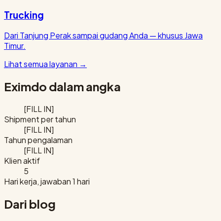
Trucking
Dari Tanjung Perak sampai gudang Anda — khusus Jawa
Timur.
Lihat semua layanan
→
Eximdo dalam angka
[FILL IN]
Shipment per tahun
[FILL IN]
Tahun pengalaman
[FILL IN]
Klien aktif
5
Hari kerja, jawaban 1 hari
Dari blog