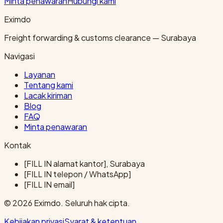
Minta penawaran
Hubungi kami
Eximdo
Freight forwarding & customs clearance — Surabaya
Navigasi
Layanan
Tentang kami
Lacak kiriman
Blog
FAQ
Minta penawaran
Kontak
[FILL IN alamat kantor], Surabaya
[FILL IN telepon / WhatsApp]
[FILL IN email]
© 2026 Eximdo. Seluruh hak cipta.
Kebijakan privasi
Syarat & ketentuan