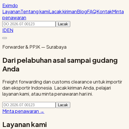
Eximdo
Layanan
Tentang kami
Lacak kiriman
Blog
FAQ
Kontak
Minta
penawaran
Lacak
ID
EN
Forwarder & PPJK — Surabaya
Dari pelabuhan asal sampai gudang
Anda
Freight forwarding dan customs clearance untuk importir
dan eksportir Indonesia. Lacak kiriman Anda, pelajari
layanan kami, atau minta penawaran hari ini.
Lacak
Minta penawaran
→
Layanan kami