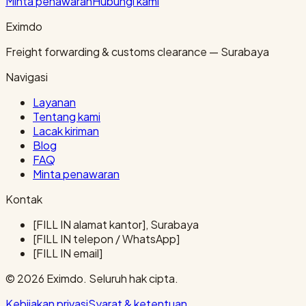
Minta penawaran
Hubungi kami
Eximdo
Freight forwarding & customs clearance — Surabaya
Navigasi
Layanan
Tentang kami
Lacak kiriman
Blog
FAQ
Minta penawaran
Kontak
[FILL IN alamat kantor], Surabaya
[FILL IN telepon / WhatsApp]
[FILL IN email]
© 2026 Eximdo. Seluruh hak cipta.
Kebijakan privasi
Syarat & ketentuan