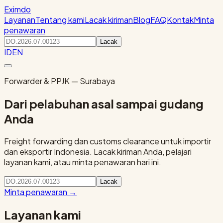
Eximdo
Layanan
Tentang kami
Lacak kiriman
Blog
FAQ
Kontak
Minta
penawaran
Lacak
ID
EN
Forwarder & PPJK — Surabaya
Dari pelabuhan asal sampai gudang
Anda
Freight forwarding dan customs clearance untuk importir
dan eksportir Indonesia. Lacak kiriman Anda, pelajari
layanan kami, atau minta penawaran hari ini.
Lacak
Minta penawaran
→
Layanan kami