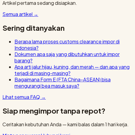
Artikel pertama sedang disiapkan.
Semua artikel
→
Sering ditanyakan
Berapa lama proses customs clearance impor di
Indonesia?
Dokumen apa saja yang dibutuhkan untuk impor
barang?
Apa arti jalur hijau, kuning, dan merah — dan apa yang
terjadi di masing-masing?
Bagaimana Form E (FTA China–ASEAN) bisa
mengurangi bea masuk saya?
Lihat semua FAQ
→
Siap mengimpor tanpa repot?
Ceritakan kebutuhan Anda — kami balas dalam 1 hari kerja.