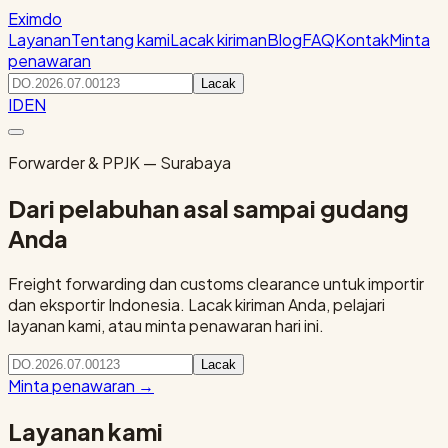
Eximdo
Layanan
Tentang kami
Lacak kiriman
Blog
FAQ
Kontak
Minta
penawaran
Lacak
ID
EN
Forwarder & PPJK — Surabaya
Dari pelabuhan asal sampai gudang
Anda
Freight forwarding dan customs clearance untuk importir
dan eksportir Indonesia. Lacak kiriman Anda, pelajari
layanan kami, atau minta penawaran hari ini.
Lacak
Minta penawaran
→
Layanan kami