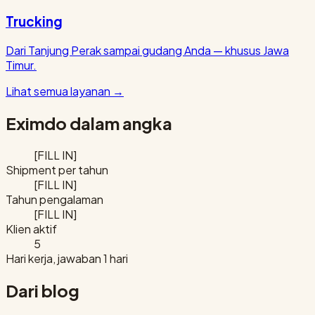
Trucking
Dari Tanjung Perak sampai gudang Anda — khusus Jawa
Timur.
Lihat semua layanan
→
Eximdo dalam angka
[FILL IN]
Shipment per tahun
[FILL IN]
Tahun pengalaman
[FILL IN]
Klien aktif
5
Hari kerja, jawaban 1 hari
Dari blog