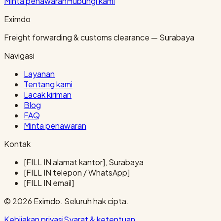
Minta penawaran
Hubungi kami
Eximdo
Freight forwarding & customs clearance — Surabaya
Navigasi
Layanan
Tentang kami
Lacak kiriman
Blog
FAQ
Minta penawaran
Kontak
[FILL IN alamat kantor], Surabaya
[FILL IN telepon / WhatsApp]
[FILL IN email]
© 2026 Eximdo. Seluruh hak cipta.
Kebijakan privasi
Syarat & ketentuan