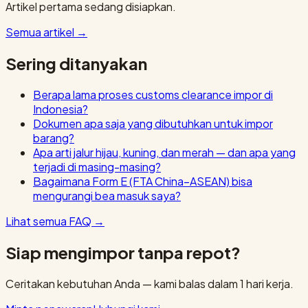
Artikel pertama sedang disiapkan.
Semua artikel
→
Sering ditanyakan
Berapa lama proses customs clearance impor di
Indonesia?
Dokumen apa saja yang dibutuhkan untuk impor
barang?
Apa arti jalur hijau, kuning, dan merah — dan apa yang
terjadi di masing-masing?
Bagaimana Form E (FTA China–ASEAN) bisa
mengurangi bea masuk saya?
Lihat semua FAQ
→
Siap mengimpor tanpa repot?
Ceritakan kebutuhan Anda — kami balas dalam 1 hari kerja.