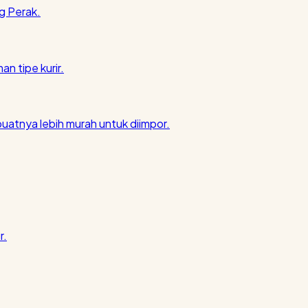
g Perak.
an tipe kurir.
atnya lebih murah untuk diimpor.
r.