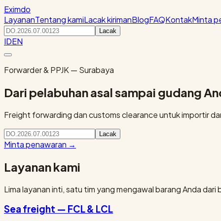
Eximdo
Layanan
Tentang kami
Lacak kiriman
Blog
FAQ
Kontak
Minta 
Lacak
ID
EN
Forwarder & PPJK — Surabaya
Dari pelabuhan asal sampai gudang A
Freight forwarding dan customs clearance untuk importir dan 
Lacak
Minta penawaran
→
Layanan kami
Lima layanan inti, satu tim yang mengawal barang Anda dari 
Sea freight — FCL & LCL