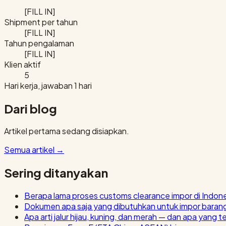
[FILL IN]
Shipment per tahun
[FILL IN]
Tahun pengalaman
[FILL IN]
Klien aktif
5
Hari kerja, jawaban 1 hari
Dari blog
Artikel pertama sedang disiapkan.
Semua artikel
→
Sering ditanyakan
Berapa lama proses customs clearance impor di Indon
Dokumen apa saja yang dibutuhkan untuk impor baran
Apa arti jalur hijau, kuning, dan merah — dan apa yang t