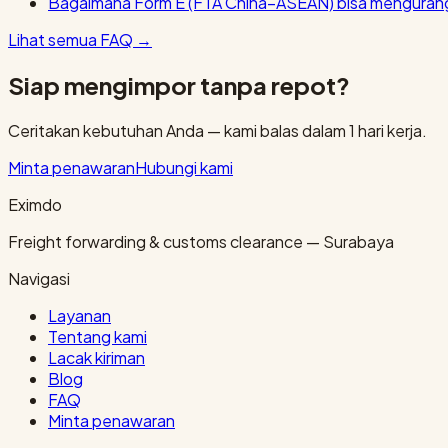
Bagaimana Form E (FTA China–ASEAN) bisa mengurang
Lihat semua FAQ
→
Siap mengimpor tanpa repot?
Ceritakan kebutuhan Anda — kami balas dalam 1 hari kerja.
Minta penawaran
Hubungi kami
Eximdo
Freight forwarding & customs clearance — Surabaya
Navigasi
Layanan
Tentang kami
Lacak kiriman
Blog
FAQ
Minta penawaran