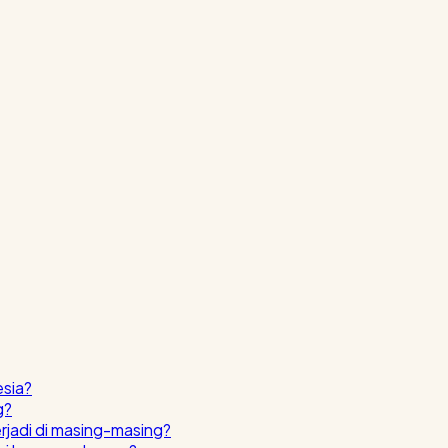
esia?
g?
erjadi di masing-masing?