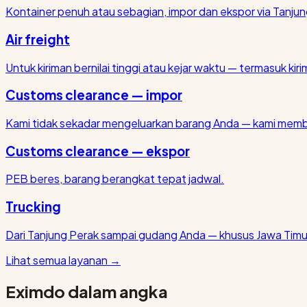
Kontainer penuh atau sebagian, impor dan ekspor via Tanjun
Air freight
Untuk kiriman bernilai tinggi atau kejar waktu — termasuk kirim
Customs clearance — impor
Kami tidak sekadar mengeluarkan barang Anda — kami membu
Customs clearance — ekspor
PEB beres, barang berangkat tepat jadwal.
Trucking
Dari Tanjung Perak sampai gudang Anda — khusus Jawa Timu
Lihat semua layanan
→
Eximdo dalam angka