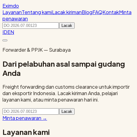
Eximdo
Layanan
Tentang kami
Lacak kiriman
Blog
FAQ
Kontak
Minta
penawaran
Lacak
ID
EN
Forwarder & PPJK — Surabaya
Dari pelabuhan asal sampai gudang
Anda
Freight forwarding dan customs clearance untuk importir
dan eksportir Indonesia. Lacak kiriman Anda, pelajari
layanan kami, atau minta penawaran hari ini.
Lacak
Minta penawaran
→
Layanan kami