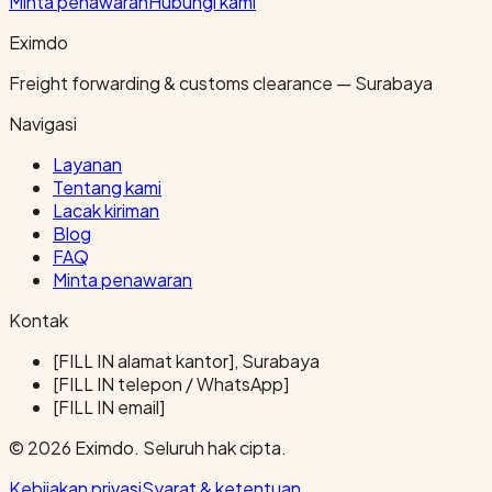
Minta penawaran
Hubungi kami
Eximdo
Freight forwarding & customs clearance — Surabaya
Navigasi
Layanan
Tentang kami
Lacak kiriman
Blog
FAQ
Minta penawaran
Kontak
[FILL IN alamat kantor], Surabaya
[FILL IN telepon / WhatsApp]
[FILL IN email]
© 2026 Eximdo. Seluruh hak cipta.
Kebijakan privasi
Syarat & ketentuan