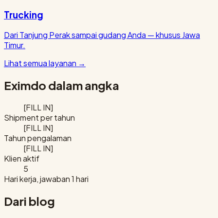
Trucking
Dari Tanjung Perak sampai gudang Anda — khusus Jawa
Timur.
Lihat semua layanan
→
Eximdo dalam angka
[FILL IN]
Shipment per tahun
[FILL IN]
Tahun pengalaman
[FILL IN]
Klien aktif
5
Hari kerja, jawaban 1 hari
Dari blog