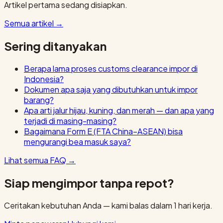
Artikel pertama sedang disiapkan.
Semua artikel
→
Sering ditanyakan
Berapa lama proses customs clearance impor di
Indonesia?
Dokumen apa saja yang dibutuhkan untuk impor
barang?
Apa arti jalur hijau, kuning, dan merah — dan apa yang
terjadi di masing-masing?
Bagaimana Form E (FTA China–ASEAN) bisa
mengurangi bea masuk saya?
Lihat semua FAQ
→
Siap mengimpor tanpa repot?
Ceritakan kebutuhan Anda — kami balas dalam 1 hari kerja.