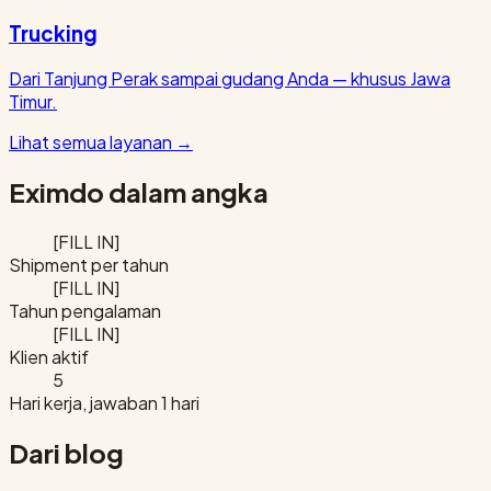
Trucking
Dari Tanjung Perak sampai gudang Anda — khusus Jawa
Timur.
Lihat semua layanan
→
Eximdo dalam angka
[FILL IN]
Shipment per tahun
[FILL IN]
Tahun pengalaman
[FILL IN]
Klien aktif
5
Hari kerja, jawaban 1 hari
Dari blog