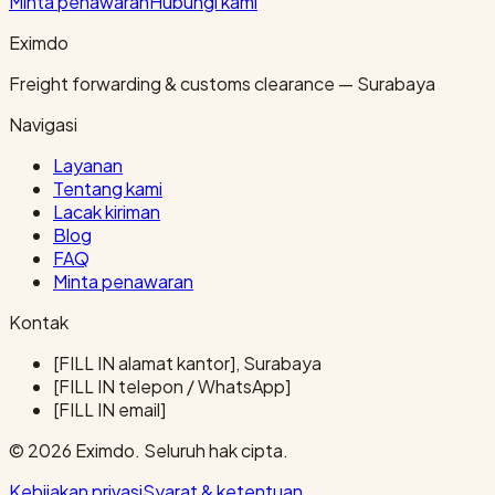
Minta penawaran
Hubungi kami
Eximdo
Freight forwarding & customs clearance — Surabaya
Navigasi
Layanan
Tentang kami
Lacak kiriman
Blog
FAQ
Minta penawaran
Kontak
[FILL IN alamat kantor], Surabaya
[FILL IN telepon / WhatsApp]
[FILL IN email]
© 2026 Eximdo. Seluruh hak cipta.
Kebijakan privasi
Syarat & ketentuan