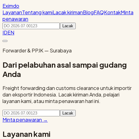
Eximdo
Layanan
Tentang kami
Lacak kiriman
Blog
FAQ
Kontak
Minta
penawaran
Lacak
ID
EN
Forwarder & PPJK — Surabaya
Dari pelabuhan asal sampai gudang
Anda
Freight forwarding dan customs clearance untuk importir
dan eksportir Indonesia. Lacak kiriman Anda, pelajari
layanan kami, atau minta penawaran hari ini.
Lacak
Minta penawaran
→
Layanan kami