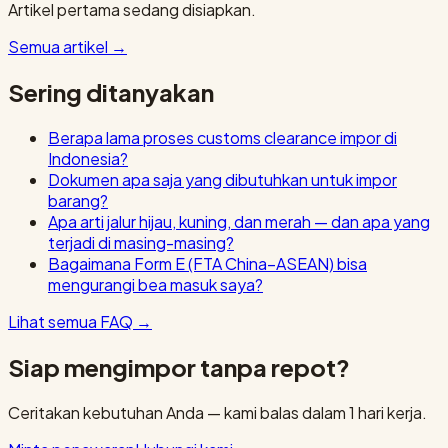
Artikel pertama sedang disiapkan.
Semua artikel
→
Sering ditanyakan
Berapa lama proses customs clearance impor di
Indonesia?
Dokumen apa saja yang dibutuhkan untuk impor
barang?
Apa arti jalur hijau, kuning, dan merah — dan apa yang
terjadi di masing-masing?
Bagaimana Form E (FTA China–ASEAN) bisa
mengurangi bea masuk saya?
Lihat semua FAQ
→
Siap mengimpor tanpa repot?
Ceritakan kebutuhan Anda — kami balas dalam 1 hari kerja.