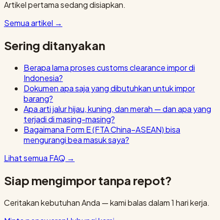
Artikel pertama sedang disiapkan.
Semua artikel
→
Sering ditanyakan
Berapa lama proses customs clearance impor di
Indonesia?
Dokumen apa saja yang dibutuhkan untuk impor
barang?
Apa arti jalur hijau, kuning, dan merah — dan apa yang
terjadi di masing-masing?
Bagaimana Form E (FTA China–ASEAN) bisa
mengurangi bea masuk saya?
Lihat semua FAQ
→
Siap mengimpor tanpa repot?
Ceritakan kebutuhan Anda — kami balas dalam 1 hari kerja.