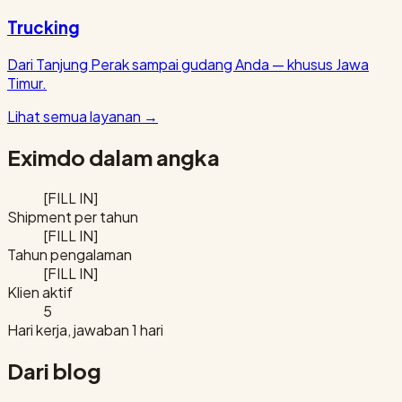
Trucking
Dari Tanjung Perak sampai gudang Anda — khusus Jawa
Timur.
Lihat semua layanan
→
Eximdo dalam angka
[FILL IN]
Shipment per tahun
[FILL IN]
Tahun pengalaman
[FILL IN]
Klien aktif
5
Hari kerja, jawaban 1 hari
Dari blog