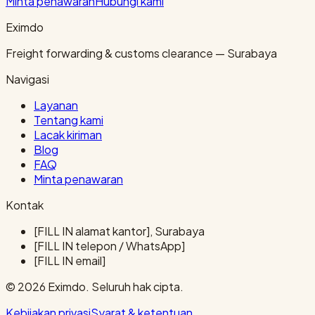
Minta penawaran
Hubungi kami
Eximdo
Freight forwarding & customs clearance — Surabaya
Navigasi
Layanan
Tentang kami
Lacak kiriman
Blog
FAQ
Minta penawaran
Kontak
[FILL IN alamat kantor], Surabaya
[FILL IN telepon / WhatsApp]
[FILL IN email]
© 2026 Eximdo. Seluruh hak cipta.
Kebijakan privasi
Syarat & ketentuan