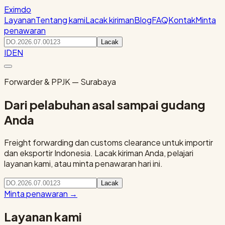
Eximdo
Layanan
Tentang kami
Lacak kiriman
Blog
FAQ
Kontak
Minta
penawaran
Lacak
ID
EN
Forwarder & PPJK — Surabaya
Dari pelabuhan asal sampai gudang
Anda
Freight forwarding dan customs clearance untuk importir
dan eksportir Indonesia. Lacak kiriman Anda, pelajari
layanan kami, atau minta penawaran hari ini.
Lacak
Minta penawaran
→
Layanan kami