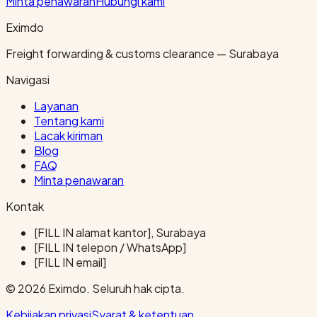
Minta penawaran
Hubungi kami
Eximdo
Freight forwarding & customs clearance — Surabaya
Navigasi
Layanan
Tentang kami
Lacak kiriman
Blog
FAQ
Minta penawaran
Kontak
[FILL IN alamat kantor], Surabaya
[FILL IN telepon / WhatsApp]
[FILL IN email]
© 2026 Eximdo. Seluruh hak cipta.
Kebijakan privasi
Syarat & ketentuan