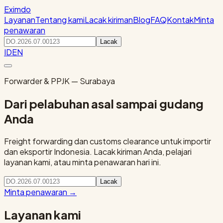
Eximdo
Layanan
Tentang kami
Lacak kiriman
Blog
FAQ
Kontak
Minta
penawaran
Lacak
ID
EN
Forwarder & PPJK — Surabaya
Dari pelabuhan asal sampai gudang
Anda
Freight forwarding dan customs clearance untuk importir
dan eksportir Indonesia. Lacak kiriman Anda, pelajari
layanan kami, atau minta penawaran hari ini.
Lacak
Minta penawaran
→
Layanan kami