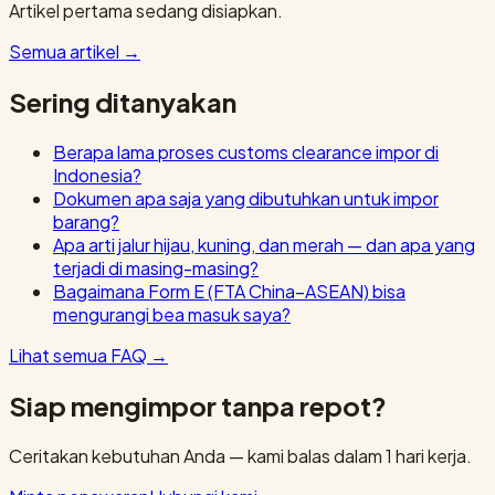
Artikel pertama sedang disiapkan.
Semua artikel
→
Sering ditanyakan
Berapa lama proses customs clearance impor di
Indonesia?
Dokumen apa saja yang dibutuhkan untuk impor
barang?
Apa arti jalur hijau, kuning, dan merah — dan apa yang
terjadi di masing-masing?
Bagaimana Form E (FTA China–ASEAN) bisa
mengurangi bea masuk saya?
Lihat semua FAQ
→
Siap mengimpor tanpa repot?
Ceritakan kebutuhan Anda — kami balas dalam 1 hari kerja.