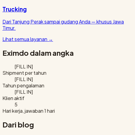
Trucking
Dari Tanjung Perak sampai gudang Anda — khusus Jawa
Timur.
Lihat semua layanan
→
Eximdo dalam angka
[FILL IN]
Shipment per tahun
[FILL IN]
Tahun pengalaman
[FILL IN]
Klien aktif
5
Hari kerja, jawaban 1 hari
Dari blog