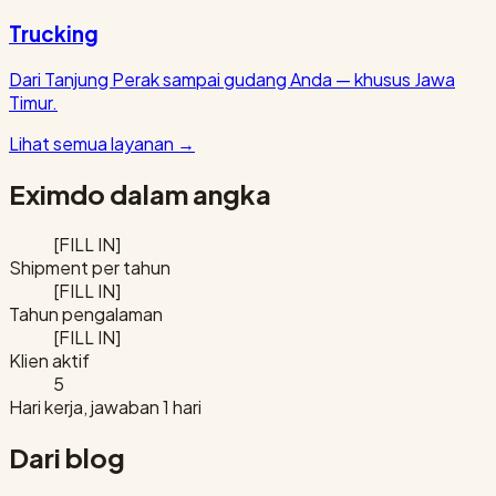
Trucking
Dari Tanjung Perak sampai gudang Anda — khusus Jawa
Timur.
Lihat semua layanan
→
Eximdo dalam angka
[FILL IN]
Shipment per tahun
[FILL IN]
Tahun pengalaman
[FILL IN]
Klien aktif
5
Hari kerja, jawaban 1 hari
Dari blog