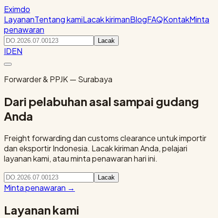
Eximdo
Layanan
Tentang kami
Lacak kiriman
Blog
FAQ
Kontak
Minta
penawaran
Lacak
ID
EN
Forwarder & PPJK — Surabaya
Dari pelabuhan asal sampai gudang
Anda
Freight forwarding dan customs clearance untuk importir
dan eksportir Indonesia. Lacak kiriman Anda, pelajari
layanan kami, atau minta penawaran hari ini.
Lacak
Minta penawaran
→
Layanan kami