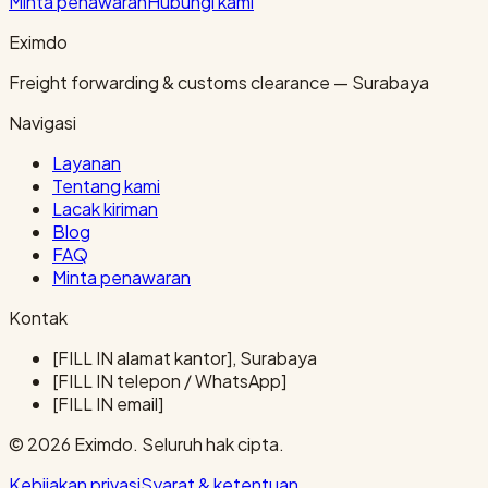
Minta penawaran
Hubungi kami
Eximdo
Freight forwarding & customs clearance — Surabaya
Navigasi
Layanan
Tentang kami
Lacak kiriman
Blog
FAQ
Minta penawaran
Kontak
[FILL IN alamat kantor], Surabaya
[FILL IN telepon / WhatsApp]
[FILL IN email]
© 2026 Eximdo. Seluruh hak cipta.
Kebijakan privasi
Syarat & ketentuan