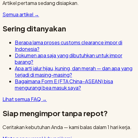
Artikel pertama sedang disiapkan.
Semua artikel
→
Sering ditanyakan
Berapa lama proses customs clearance impor di
Indonesia?
Dokumen apa saja yang dibutuhkan untuk impor
barang?
Apa arti jalur hijau, kuning, dan merah — dan apa yang
terjadi di masing-masing?
Bagaimana Form E (FTA China–ASEAN) bisa
mengurangi bea masuk saya?
Lihat semua FAQ
→
Siap mengimpor tanpa repot?
Ceritakan kebutuhan Anda — kami balas dalam 1 hari kerja.