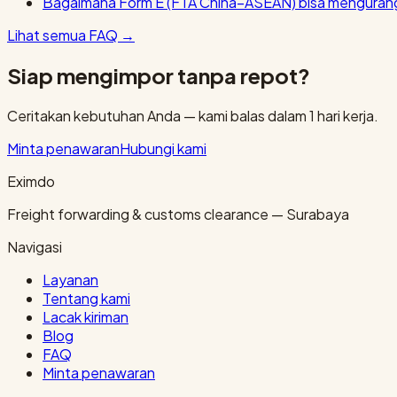
Bagaimana Form E (FTA China–ASEAN) bisa mengurang
Lihat semua FAQ
→
Siap mengimpor tanpa repot?
Ceritakan kebutuhan Anda — kami balas dalam 1 hari kerja.
Minta penawaran
Hubungi kami
Eximdo
Freight forwarding & customs clearance — Surabaya
Navigasi
Layanan
Tentang kami
Lacak kiriman
Blog
FAQ
Minta penawaran