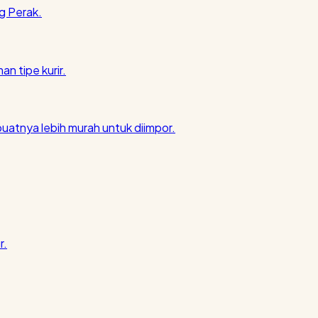
g Perak.
an tipe kurir.
atnya lebih murah untuk diimpor.
r.