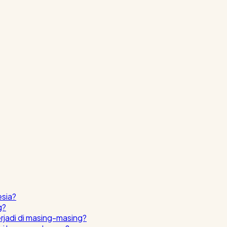
esia?
g?
erjadi di masing-masing?