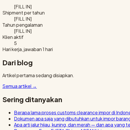
[FILL IN]
Shipment per tahun
[FILL IN]
Tahun pengalaman
[FILL IN]
Klien aktif
5
Hari kerja, jawaban 1 hari
Dari blog
Artikel pertama sedang disiapkan.
Semua artikel
→
Sering ditanyakan
Berapa lama proses customs clearance impor di Indon
Dokumen apa saja yang dibutuhkan untuk impor baran
Apa arti jalur hijau, kuning, dan merah — dan apa yang t