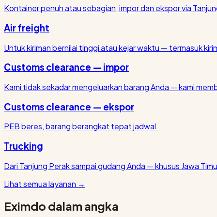
Kontainer penuh atau sebagian, impor dan ekspor via Tanjun
Air freight
Untuk kiriman bernilai tinggi atau kejar waktu — termasuk kirim
Customs clearance — impor
Kami tidak sekadar mengeluarkan barang Anda — kami membu
Customs clearance — ekspor
PEB beres, barang berangkat tepat jadwal.
Trucking
Dari Tanjung Perak sampai gudang Anda — khusus Jawa Timu
Lihat semua layanan
→
Eximdo dalam angka