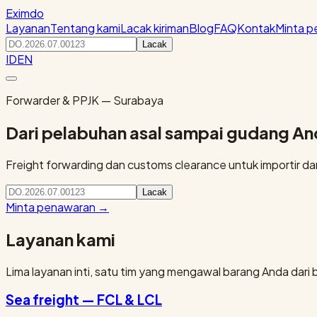
Eximdo
Layanan
Tentang kami
Lacak kiriman
Blog
FAQ
Kontak
Minta 
Lacak
ID
EN
Forwarder & PPJK — Surabaya
Dari pelabuhan asal sampai gudang A
Freight forwarding dan customs clearance untuk importir dan 
Lacak
Minta penawaran
→
Layanan kami
Lima layanan inti, satu tim yang mengawal barang Anda dari 
Sea freight — FCL & LCL