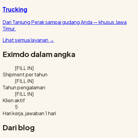
Trucking
Dari Tanjung Perak sampai gudang Anda — khusus Jawa
Timur.
Lihat semua layanan
→
Eximdo dalam angka
[FILL IN]
Shipment per tahun
[FILL IN]
Tahun pengalaman
[FILL IN]
Klien aktif
5
Hari kerja, jawaban 1 hari
Dari blog