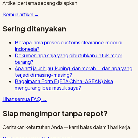
Artikel pertama sedang disiapkan.
Semua artikel
→
Sering ditanyakan
Berapa lama proses customs clearance impor di
Indonesia?
Dokumen apa saja yang dibutuhkan untuk impor
barang?
Apa arti jalur hijau, kuning, dan merah — dan apa yang
terjadi di masing-masing?
Bagaimana Form E (FTA China–ASEAN) bisa
mengurangi bea masuk saya?
Lihat semua FAQ
→
Siap mengimpor tanpa repot?
Ceritakan kebutuhan Anda — kami balas dalam 1 hari kerja.