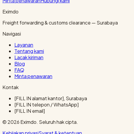
Minta penawaran
Hubungi kami
Eximdo
Freight forwarding & customs clearance — Surabaya
Navigasi
Layanan
Tentang kami
Lacak kiriman
Blog
FAQ
Minta penawaran
Kontak
[FILL IN alamat kantor], Surabaya
[FILL IN telepon / WhatsApp]
[FILL IN email]
© 2026 Eximdo. Seluruh hak cipta.
Kebijakan privasi
Syarat & ketentuan