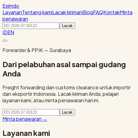
Eximdo
Layanan
Tentang kami
Lacak kiriman
Blog
FAQ
Kontak
Minta
penawaran
Lacak
ID
EN
Forwarder & PPJK — Surabaya
Dari pelabuhan asal sampai gudang
Anda
Freight forwarding dan customs clearance untuk importir
dan eksportir Indonesia. Lacak kiriman Anda, pelajari
layanan kami, atau minta penawaran hari ini.
Lacak
Minta penawaran
→
Layanan kami