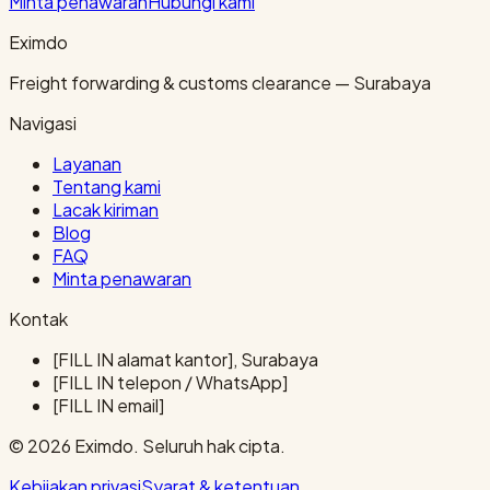
Minta penawaran
Hubungi kami
Eximdo
Freight forwarding & customs clearance — Surabaya
Navigasi
Layanan
Tentang kami
Lacak kiriman
Blog
FAQ
Minta penawaran
Kontak
[FILL IN alamat kantor], Surabaya
[FILL IN telepon / WhatsApp]
[FILL IN email]
© 2026 Eximdo. Seluruh hak cipta.
Kebijakan privasi
Syarat & ketentuan