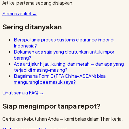
Artikel pertama sedang disiapkan.
Semua artikel
→
Sering ditanyakan
Berapa lama proses customs clearance impor di
Indonesia?
Dokumen apa saja yang dibutuhkan untuk impor
barang?
Apa arti jalur hijau, kuning, dan merah — dan apa yang
terjadi di masing-masing?
Bagaimana Form E (FTA China–ASEAN) bisa
mengurangi bea masuk saya?
Lihat semua FAQ
→
Siap mengimpor tanpa repot?
Ceritakan kebutuhan Anda — kami balas dalam 1 hari kerja.