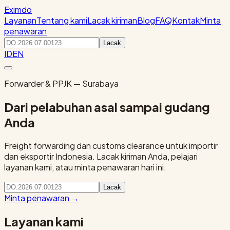
Eximdo
Layanan
Tentang kami
Lacak kiriman
Blog
FAQ
Kontak
Minta
penawaran
Lacak
ID
EN
Forwarder & PPJK — Surabaya
Dari pelabuhan asal sampai gudang
Anda
Freight forwarding dan customs clearance untuk importir
dan eksportir Indonesia. Lacak kiriman Anda, pelajari
layanan kami, atau minta penawaran hari ini.
Lacak
Minta penawaran
→
Layanan kami