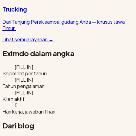
Trucking
Dari Tanjung Perak sampai gudang Anda — khusus Jawa
Timur.
Lihat semua layanan
→
Eximdo dalam angka
[FILL IN]
Shipment per tahun
[FILL IN]
Tahun pengalaman
[FILL IN]
Klien aktif
5
Hari kerja, jawaban 1 hari
Dari blog