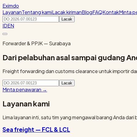
Eximdo
Layanan
Tentang kami
Lacak kiriman
Blog
FAQ
Kontak
Minta 
Lacak
ID
EN
Forwarder & PPJK — Surabaya
Dari pelabuhan asal sampai gudang A
Freight forwarding dan customs clearance untuk importir dan 
Lacak
Minta penawaran
→
Layanan kami
Lima layanan inti, satu tim yang mengawal barang Anda dari 
Sea freight — FCL & LCL