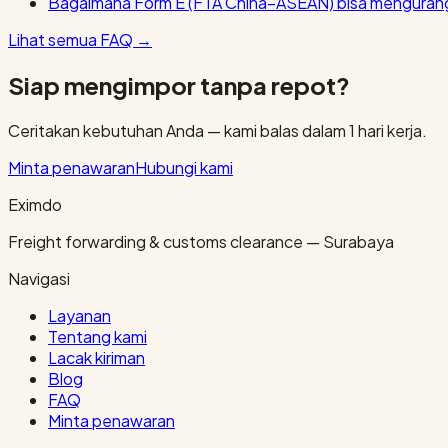
Bagaimana Form E (FTA China–ASEAN) bisa mengurang
Lihat semua FAQ
→
Siap mengimpor tanpa repot?
Ceritakan kebutuhan Anda — kami balas dalam 1 hari kerja.
Minta penawaran
Hubungi kami
Eximdo
Freight forwarding & customs clearance — Surabaya
Navigasi
Layanan
Tentang kami
Lacak kiriman
Blog
FAQ
Minta penawaran