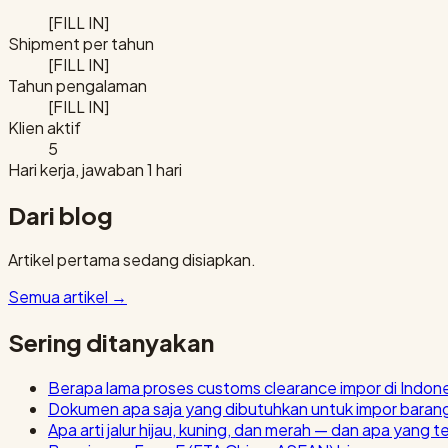
[FILL IN]
Shipment per tahun
[FILL IN]
Tahun pengalaman
[FILL IN]
Klien aktif
5
Hari kerja, jawaban 1 hari
Dari blog
Artikel pertama sedang disiapkan.
Semua artikel
→
Sering ditanyakan
Berapa lama proses customs clearance impor di Indon
Dokumen apa saja yang dibutuhkan untuk impor baran
Apa arti jalur hijau, kuning, dan merah — dan apa yang t