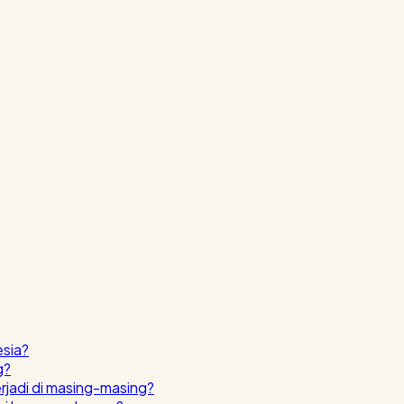
esia?
g?
erjadi di masing-masing?