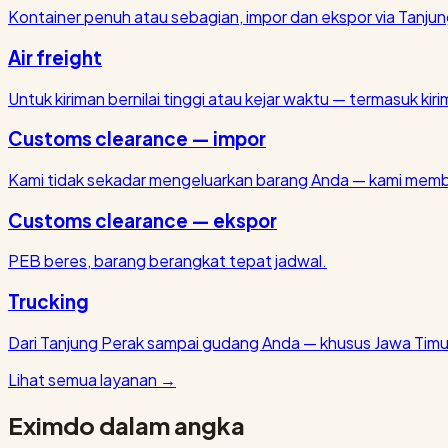
Kontainer penuh atau sebagian, impor dan ekspor via Tanjun
Air freight
Untuk kiriman bernilai tinggi atau kejar waktu — termasuk kirim
Customs clearance — impor
Kami tidak sekadar mengeluarkan barang Anda — kami membu
Customs clearance — ekspor
PEB beres, barang berangkat tepat jadwal.
Trucking
Dari Tanjung Perak sampai gudang Anda — khusus Jawa Timu
Lihat semua layanan
→
Eximdo dalam angka