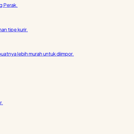
g Perak.
an tipe kurir.
atnya lebih murah untuk diimpor.
r.