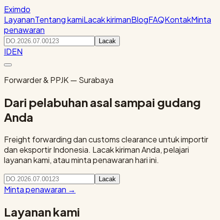
Eximdo
Layanan
Tentang kami
Lacak kiriman
Blog
FAQ
Kontak
Minta
penawaran
Lacak
ID
EN
Forwarder & PPJK — Surabaya
Dari pelabuhan asal sampai gudang
Anda
Freight forwarding dan customs clearance untuk importir
dan eksportir Indonesia. Lacak kiriman Anda, pelajari
layanan kami, atau minta penawaran hari ini.
Lacak
Minta penawaran
→
Layanan kami