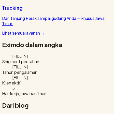
Trucking
Dari Tanjung Perak sampai gudang Anda — khusus Jawa
Timur.
Lihat semua layanan
→
Eximdo dalam angka
[FILL IN]
Shipment per tahun
[FILL IN]
Tahun pengalaman
[FILL IN]
Klien aktif
5
Hari kerja, jawaban 1 hari
Dari blog