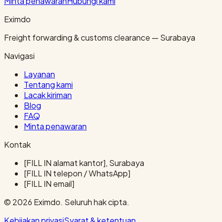
Minta penawaran
Hubungi kami
Eximdo
Freight forwarding & customs clearance — Surabaya
Navigasi
Layanan
Tentang kami
Lacak kiriman
Blog
FAQ
Minta penawaran
Kontak
[FILL IN alamat kantor], Surabaya
[FILL IN telepon / WhatsApp]
[FILL IN email]
© 2026 Eximdo. Seluruh hak cipta.
Kebijakan privasi
Syarat & ketentuan