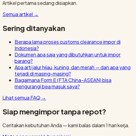
Artikel pertama sedang disiapkan.
Semua artikel
→
Sering ditanyakan
Berapa lama proses customs clearance impor di
Indonesia?
Dokumen apa saja yang dibutuhkan untuk impor
barang?
Apa arti jalur hijau, kuning, dan merah — dan apa yang
terjadi di masing-masing?
Bagaimana Form E (FTA China–ASEAN) bisa
mengurangi bea masuk saya?
Lihat semua FAQ
→
Siap mengimpor tanpa repot?
Ceritakan kebutuhan Anda — kami balas dalam 1 hari kerja.