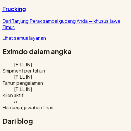
Trucking
Dari Tanjung Perak sampai gudang Anda — khusus Jawa
Timur.
Lihat semua layanan
→
Eximdo dalam angka
[FILL IN]
Shipment per tahun
[FILL IN]
Tahun pengalaman
[FILL IN]
Klien aktif
5
Hari kerja, jawaban 1 hari
Dari blog