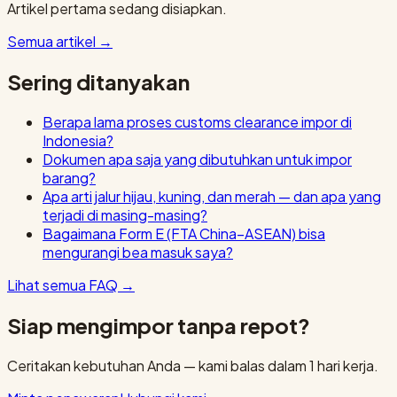
Artikel pertama sedang disiapkan.
Semua artikel
→
Sering ditanyakan
Berapa lama proses customs clearance impor di
Indonesia?
Dokumen apa saja yang dibutuhkan untuk impor
barang?
Apa arti jalur hijau, kuning, dan merah — dan apa yang
terjadi di masing-masing?
Bagaimana Form E (FTA China–ASEAN) bisa
mengurangi bea masuk saya?
Lihat semua FAQ
→
Siap mengimpor tanpa repot?
Ceritakan kebutuhan Anda — kami balas dalam 1 hari kerja.