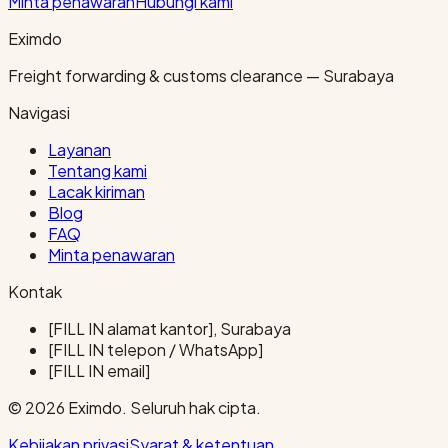
Minta penawaran
Hubungi kami
Eximdo
Freight forwarding & customs clearance — Surabaya
Navigasi
Layanan
Tentang kami
Lacak kiriman
Blog
FAQ
Minta penawaran
Kontak
[FILL IN alamat kantor], Surabaya
[FILL IN telepon / WhatsApp]
[FILL IN email]
© 2026 Eximdo. Seluruh hak cipta.
Kebijakan privasi
Syarat & ketentuan