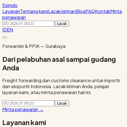
Eximdo
Layanan
Tentang kami
Lacak kiriman
Blog
FAQ
Kontak
Minta
penawaran
Lacak
ID
EN
Forwarder & PPJK — Surabaya
Dari pelabuhan asal sampai gudang
Anda
Freight forwarding dan customs clearance untuk importir
dan eksportir Indonesia. Lacak kiriman Anda, pelajari
layanan kami, atau minta penawaran hari ini.
Lacak
Minta penawaran
→
Layanan kami