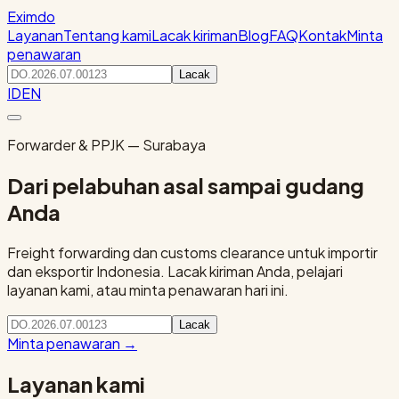
Eximdo
Layanan
Tentang kami
Lacak kiriman
Blog
FAQ
Kontak
Minta
penawaran
Lacak
ID
EN
Forwarder & PPJK — Surabaya
Dari pelabuhan asal sampai gudang
Anda
Freight forwarding dan customs clearance untuk importir
dan eksportir Indonesia. Lacak kiriman Anda, pelajari
layanan kami, atau minta penawaran hari ini.
Lacak
Minta penawaran
→
Layanan kami