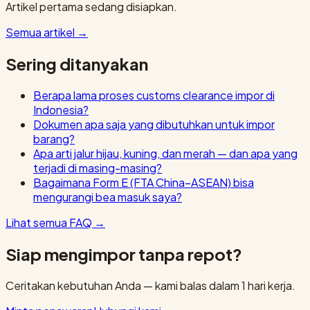
Artikel pertama sedang disiapkan.
Semua artikel
→
Sering ditanyakan
Berapa lama proses customs clearance impor di
Indonesia?
Dokumen apa saja yang dibutuhkan untuk impor
barang?
Apa arti jalur hijau, kuning, dan merah — dan apa yang
terjadi di masing-masing?
Bagaimana Form E (FTA China–ASEAN) bisa
mengurangi bea masuk saya?
Lihat semua FAQ
→
Siap mengimpor tanpa repot?
Ceritakan kebutuhan Anda — kami balas dalam 1 hari kerja.