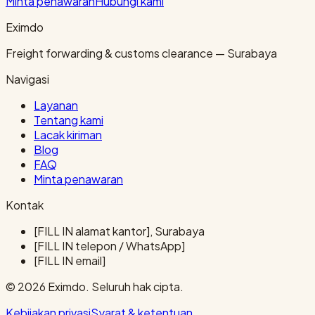
Minta penawaran
Hubungi kami
Eximdo
Freight forwarding & customs clearance — Surabaya
Navigasi
Layanan
Tentang kami
Lacak kiriman
Blog
FAQ
Minta penawaran
Kontak
[FILL IN alamat kantor], Surabaya
[FILL IN telepon / WhatsApp]
[FILL IN email]
© 2026 Eximdo. Seluruh hak cipta.
Kebijakan privasi
Syarat & ketentuan