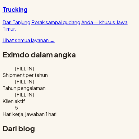
Trucking
Dari Tanjung Perak sampai gudang Anda — khusus Jawa
Timur.
Lihat semua layanan
→
Eximdo dalam angka
[FILL IN]
Shipment per tahun
[FILL IN]
Tahun pengalaman
[FILL IN]
Klien aktif
5
Hari kerja, jawaban 1 hari
Dari blog