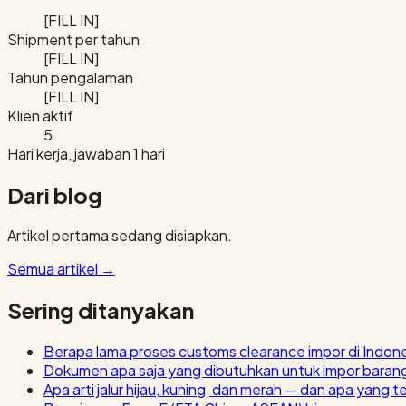
[FILL IN]
Shipment per tahun
[FILL IN]
Tahun pengalaman
[FILL IN]
Klien aktif
5
Hari kerja, jawaban 1 hari
Dari blog
Artikel pertama sedang disiapkan.
Semua artikel
→
Sering ditanyakan
Berapa lama proses customs clearance impor di Indon
Dokumen apa saja yang dibutuhkan untuk impor baran
Apa arti jalur hijau, kuning, dan merah — dan apa yang t