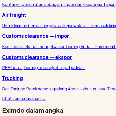
Kontainer penuh atau sebagian, impor dan ekspor via Tanjun
Air freight
Untuk kiriman bernilai tinggi atau kejar waktu — termasuk kirim
Customs clearance — impor
Kami tidak sekadar mengeluarkan barang Anda — kami membu
Customs clearance — ekspor
PEB beres, barang berangkat tepat jadwal.
Trucking
Dari Tanjung Perak sampai gudang Anda — khusus Jawa Timu
Lihat semua layanan
→
Eximdo dalam angka