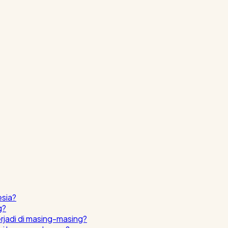
esia?
g?
erjadi di masing-masing?