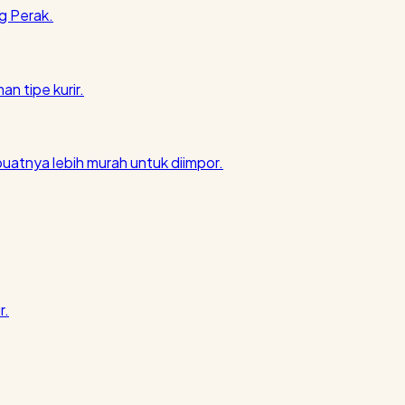
g Perak.
an tipe kurir.
atnya lebih murah untuk diimpor.
r.