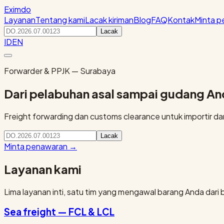
Eximdo
Layanan
Tentang kami
Lacak kiriman
Blog
FAQ
Kontak
Minta 
Lacak
ID
EN
Forwarder & PPJK — Surabaya
Dari pelabuhan asal sampai gudang A
Freight forwarding dan customs clearance untuk importir dan 
Lacak
Minta penawaran
→
Layanan kami
Lima layanan inti, satu tim yang mengawal barang Anda dari 
Sea freight — FCL & LCL