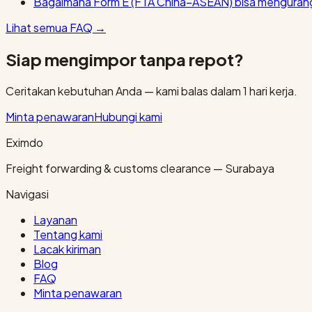
Bagaimana Form E (FTA China–ASEAN) bisa mengurang
Lihat semua FAQ
→
Siap mengimpor tanpa repot?
Ceritakan kebutuhan Anda — kami balas dalam 1 hari kerja.
Minta penawaran
Hubungi kami
Eximdo
Freight forwarding & customs clearance — Surabaya
Navigasi
Layanan
Tentang kami
Lacak kiriman
Blog
FAQ
Minta penawaran