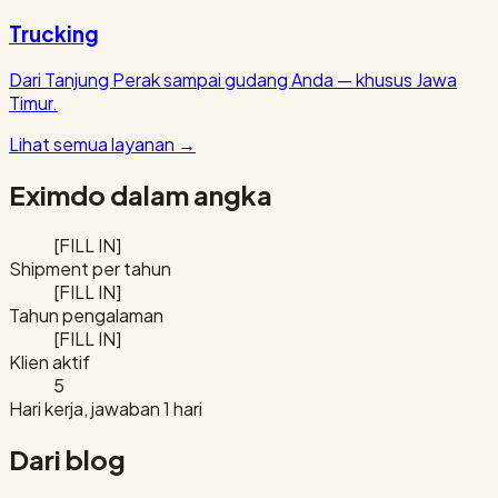
Trucking
Dari Tanjung Perak sampai gudang Anda — khusus Jawa
Timur.
Lihat semua layanan
→
Eximdo dalam angka
[FILL IN]
Shipment per tahun
[FILL IN]
Tahun pengalaman
[FILL IN]
Klien aktif
5
Hari kerja, jawaban 1 hari
Dari blog