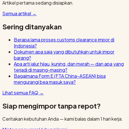
Artikel pertama sedang disiapkan.
Semua artikel
→
Sering ditanyakan
Berapa lama proses customs clearance impor di
Indonesia?
Dokumen apa saja yang dibutuhkan untuk impor
barang?
Apa arti jalur hijau, kuning, dan merah — dan apa yang
terjadi di masing-masing?
Bagaimana Form E (FTA China–ASEAN) bisa
mengurangi bea masuk saya?
Lihat semua FAQ
→
Siap mengimpor tanpa repot?
Ceritakan kebutuhan Anda — kami balas dalam 1 hari kerja.