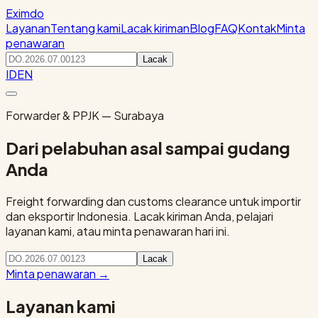
Eximdo
Layanan
Tentang kami
Lacak kiriman
Blog
FAQ
Kontak
Minta
penawaran
Lacak
ID
EN
Forwarder & PPJK — Surabaya
Dari pelabuhan asal sampai gudang
Anda
Freight forwarding dan customs clearance untuk importir
dan eksportir Indonesia. Lacak kiriman Anda, pelajari
layanan kami, atau minta penawaran hari ini.
Lacak
Minta penawaran
→
Layanan kami