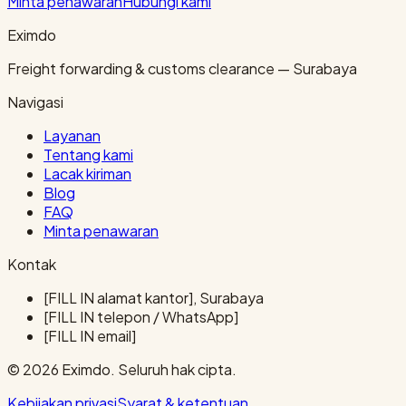
Minta penawaran
Hubungi kami
Eximdo
Freight forwarding & customs clearance — Surabaya
Navigasi
Layanan
Tentang kami
Lacak kiriman
Blog
FAQ
Minta penawaran
Kontak
[FILL IN alamat kantor], Surabaya
[FILL IN telepon / WhatsApp]
[FILL IN email]
© 2026 Eximdo. Seluruh hak cipta.
Kebijakan privasi
Syarat & ketentuan