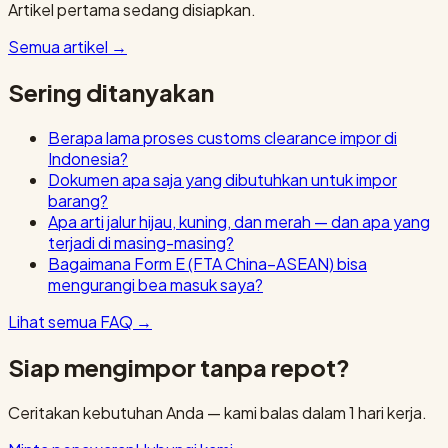
Artikel pertama sedang disiapkan.
Semua artikel
→
Sering ditanyakan
Berapa lama proses customs clearance impor di
Indonesia?
Dokumen apa saja yang dibutuhkan untuk impor
barang?
Apa arti jalur hijau, kuning, dan merah — dan apa yang
terjadi di masing-masing?
Bagaimana Form E (FTA China–ASEAN) bisa
mengurangi bea masuk saya?
Lihat semua FAQ
→
Siap mengimpor tanpa repot?
Ceritakan kebutuhan Anda — kami balas dalam 1 hari kerja.