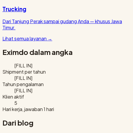
Trucking
Dari Tanjung Perak sampai gudang Anda — khusus Jawa
Timur.
Lihat semua layanan
→
Eximdo dalam angka
[FILL IN]
Shipment per tahun
[FILL IN]
Tahun pengalaman
[FILL IN]
Klien aktif
5
Hari kerja, jawaban 1 hari
Dari blog