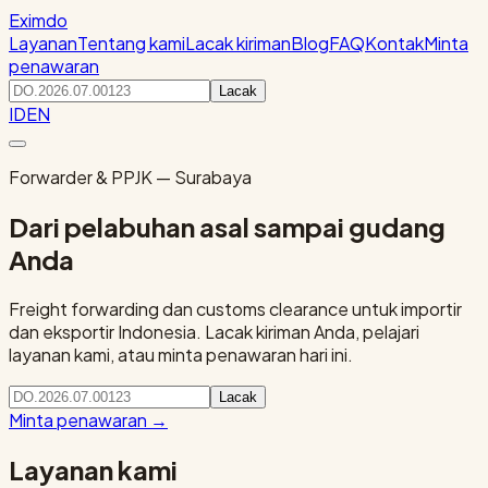
Eximdo
Layanan
Tentang kami
Lacak kiriman
Blog
FAQ
Kontak
Minta
penawaran
Lacak
ID
EN
Forwarder & PPJK — Surabaya
Dari pelabuhan asal sampai gudang
Anda
Freight forwarding dan customs clearance untuk importir
dan eksportir Indonesia. Lacak kiriman Anda, pelajari
layanan kami, atau minta penawaran hari ini.
Lacak
Minta penawaran
→
Layanan kami