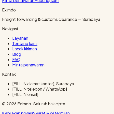
Minta penawaran
Hubungi kami
Eximdo
Freight forwarding & customs clearance — Surabaya
Navigasi
Layanan
Tentang kami
Lacak kiriman
Blog
FAQ
Minta penawaran
Kontak
[FILL IN alamat kantor], Surabaya
[FILL IN telepon / WhatsApp]
[FILL IN email]
© 2026 Eximdo. Seluruh hak cipta.
Kebijakan privasi
Syarat & ketentuan