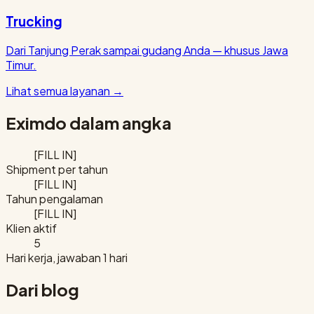
Trucking
Dari Tanjung Perak sampai gudang Anda — khusus Jawa
Timur.
Lihat semua layanan
→
Eximdo dalam angka
[FILL IN]
Shipment per tahun
[FILL IN]
Tahun pengalaman
[FILL IN]
Klien aktif
5
Hari kerja, jawaban 1 hari
Dari blog