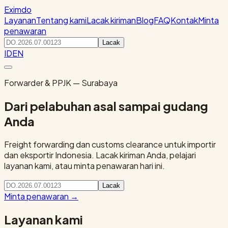
Eximdo
Layanan
Tentang kami
Lacak kiriman
Blog
FAQ
Kontak
Minta
penawaran
Lacak
ID
EN
Forwarder & PPJK — Surabaya
Dari pelabuhan asal sampai gudang
Anda
Freight forwarding dan customs clearance untuk importir
dan eksportir Indonesia. Lacak kiriman Anda, pelajari
layanan kami, atau minta penawaran hari ini.
Lacak
Minta penawaran
→
Layanan kami