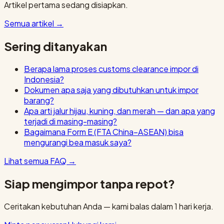
Artikel pertama sedang disiapkan.
Semua artikel
→
Sering ditanyakan
Berapa lama proses customs clearance impor di
Indonesia?
Dokumen apa saja yang dibutuhkan untuk impor
barang?
Apa arti jalur hijau, kuning, dan merah — dan apa yang
terjadi di masing-masing?
Bagaimana Form E (FTA China–ASEAN) bisa
mengurangi bea masuk saya?
Lihat semua FAQ
→
Siap mengimpor tanpa repot?
Ceritakan kebutuhan Anda — kami balas dalam 1 hari kerja.