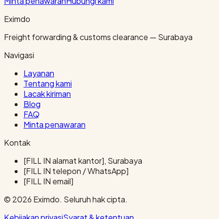
Minta penawaran
Hubungi kami
Eximdo
Freight forwarding & customs clearance — Surabaya
Navigasi
Layanan
Tentang kami
Lacak kiriman
Blog
FAQ
Minta penawaran
Kontak
[FILL IN alamat kantor], Surabaya
[FILL IN telepon / WhatsApp]
[FILL IN email]
© 2026 Eximdo. Seluruh hak cipta.
Kebijakan privasi
Syarat & ketentuan