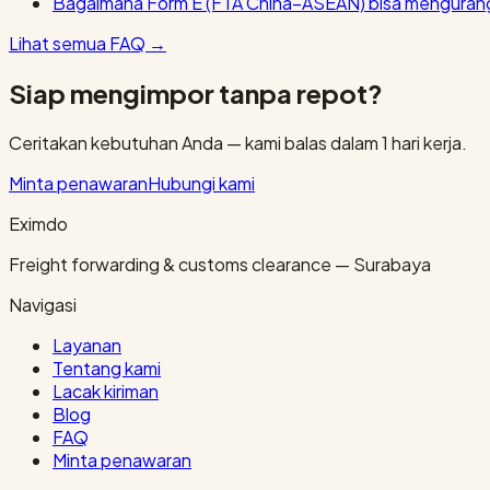
Bagaimana Form E (FTA China–ASEAN) bisa mengurang
Lihat semua FAQ
→
Siap mengimpor tanpa repot?
Ceritakan kebutuhan Anda — kami balas dalam 1 hari kerja.
Minta penawaran
Hubungi kami
Eximdo
Freight forwarding & customs clearance — Surabaya
Navigasi
Layanan
Tentang kami
Lacak kiriman
Blog
FAQ
Minta penawaran