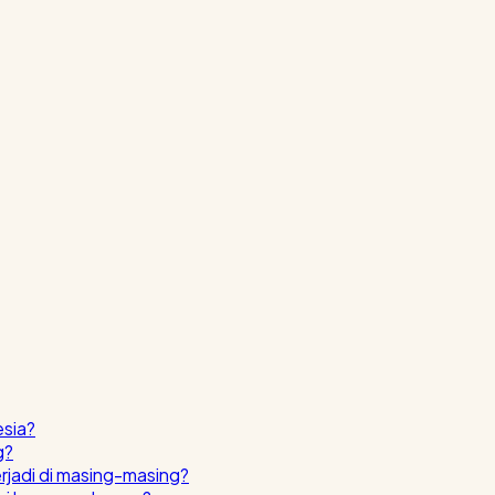
esia?
g?
erjadi di masing-masing?