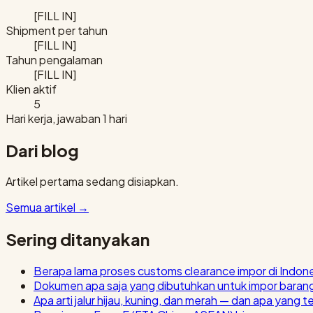
[FILL IN]
Shipment per tahun
[FILL IN]
Tahun pengalaman
[FILL IN]
Klien aktif
5
Hari kerja, jawaban 1 hari
Dari blog
Artikel pertama sedang disiapkan.
Semua artikel
→
Sering ditanyakan
Berapa lama proses customs clearance impor di Indon
Dokumen apa saja yang dibutuhkan untuk impor baran
Apa arti jalur hijau, kuning, dan merah — dan apa yang t