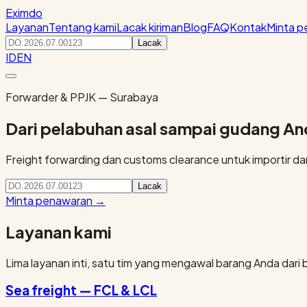
Eximdo
Layanan
Tentang kami
Lacak kiriman
Blog
FAQ
Kontak
Minta 
Lacak
ID
EN
Forwarder & PPJK — Surabaya
Dari pelabuhan asal sampai gudang A
Freight forwarding dan customs clearance untuk importir dan 
Lacak
Minta penawaran
→
Layanan kami
Lima layanan inti, satu tim yang mengawal barang Anda dari 
Sea freight — FCL & LCL