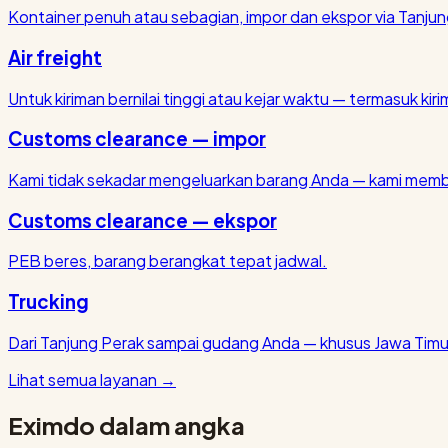
Kontainer penuh atau sebagian, impor dan ekspor via Tanjun
Air freight
Untuk kiriman bernilai tinggi atau kejar waktu — termasuk kirim
Customs clearance — impor
Kami tidak sekadar mengeluarkan barang Anda — kami membu
Customs clearance — ekspor
PEB beres, barang berangkat tepat jadwal.
Trucking
Dari Tanjung Perak sampai gudang Anda — khusus Jawa Timu
Lihat semua layanan
→
Eximdo dalam angka