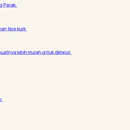
g Perak.
an tipe kurir.
atnya lebih murah untuk diimpor.
r.