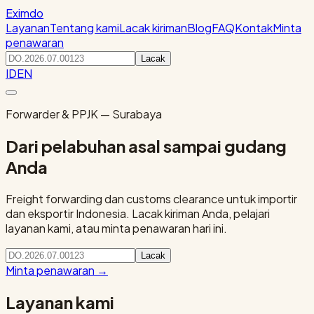
Eximdo
Layanan
Tentang kami
Lacak kiriman
Blog
FAQ
Kontak
Minta
penawaran
Lacak
ID
EN
Forwarder & PPJK — Surabaya
Dari pelabuhan asal sampai gudang
Anda
Freight forwarding dan customs clearance untuk importir
dan eksportir Indonesia. Lacak kiriman Anda, pelajari
layanan kami, atau minta penawaran hari ini.
Lacak
Minta penawaran
→
Layanan kami