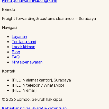
Minta penawaran
Hubungi kami
Eximdo
Freight forwarding & customs clearance — Surabaya
Navigasi
Layanan
Tentang kami
Lacak kiriman
Blog
FAQ
Minta penawaran
Kontak
[FILL IN alamat kantor], Surabaya
[FILL IN telepon / WhatsApp]
[FILL IN email]
© 2026 Eximdo. Seluruh hak cipta.
Kebijakan privasi
Syarat & ketentuan