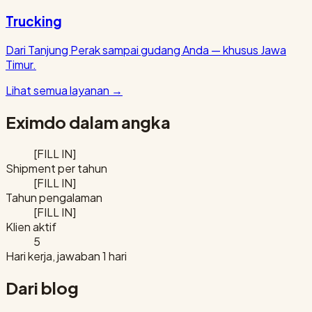
Trucking
Dari Tanjung Perak sampai gudang Anda — khusus Jawa
Timur.
Lihat semua layanan
→
Eximdo dalam angka
[FILL IN]
Shipment per tahun
[FILL IN]
Tahun pengalaman
[FILL IN]
Klien aktif
5
Hari kerja, jawaban 1 hari
Dari blog