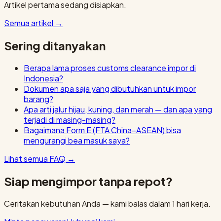
Artikel pertama sedang disiapkan.
Semua artikel
→
Sering ditanyakan
Berapa lama proses customs clearance impor di
Indonesia?
Dokumen apa saja yang dibutuhkan untuk impor
barang?
Apa arti jalur hijau, kuning, dan merah — dan apa yang
terjadi di masing-masing?
Bagaimana Form E (FTA China–ASEAN) bisa
mengurangi bea masuk saya?
Lihat semua FAQ
→
Siap mengimpor tanpa repot?
Ceritakan kebutuhan Anda — kami balas dalam 1 hari kerja.