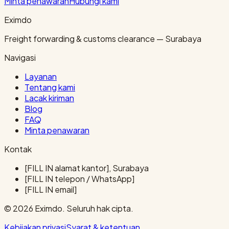
Minta penawaran
Hubungi kami
Eximdo
Freight forwarding & customs clearance — Surabaya
Navigasi
Layanan
Tentang kami
Lacak kiriman
Blog
FAQ
Minta penawaran
Kontak
[FILL IN alamat kantor], Surabaya
[FILL IN telepon / WhatsApp]
[FILL IN email]
© 2026 Eximdo. Seluruh hak cipta.
Kebijakan privasi
Syarat & ketentuan