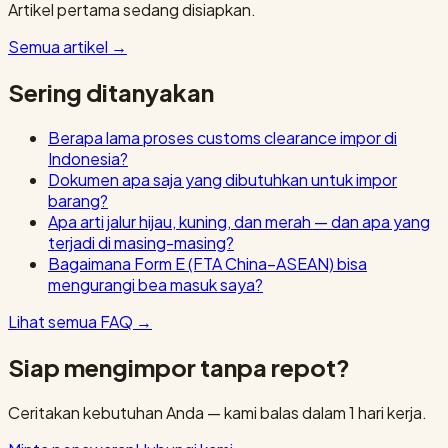
Artikel pertama sedang disiapkan.
Semua artikel
→
Sering ditanyakan
Berapa lama proses customs clearance impor di
Indonesia?
Dokumen apa saja yang dibutuhkan untuk impor
barang?
Apa arti jalur hijau, kuning, dan merah — dan apa yang
terjadi di masing-masing?
Bagaimana Form E (FTA China–ASEAN) bisa
mengurangi bea masuk saya?
Lihat semua FAQ
→
Siap mengimpor tanpa repot?
Ceritakan kebutuhan Anda — kami balas dalam 1 hari kerja.