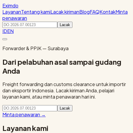
Eximdo
Layanan
Tentang kami
Lacak kiriman
Blog
FAQ
Kontak
Minta
penawaran
Lacak
ID
EN
Forwarder & PPJK — Surabaya
Dari pelabuhan asal sampai gudang
Anda
Freight forwarding dan customs clearance untuk importir
dan eksportir Indonesia. Lacak kiriman Anda, pelajari
layanan kami, atau minta penawaran hari ini.
Lacak
Minta penawaran
→
Layanan kami