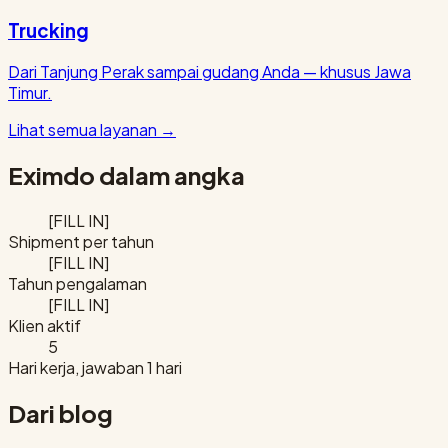
Trucking
Dari Tanjung Perak sampai gudang Anda — khusus Jawa
Timur.
Lihat semua layanan
→
Eximdo dalam angka
[FILL IN]
Shipment per tahun
[FILL IN]
Tahun pengalaman
[FILL IN]
Klien aktif
5
Hari kerja, jawaban 1 hari
Dari blog