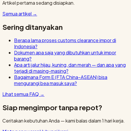
Artikel pertama sedang disiapkan.
Semua artikel
→
Sering ditanyakan
Berapa lama proses customs clearance impor di
Indonesia?
Dokumen apa saja yang dibutuhkan untuk impor
barang?
Apa arti jalur hijau, kuning, dan merah — dan apa yang
terjadi di masing-masing?
Bagaimana Form E (FTA China–ASEAN) bisa
mengurangi bea masuk saya?
Lihat semua FAQ
→
Siap mengimpor tanpa repot?
Ceritakan kebutuhan Anda — kami balas dalam 1 hari kerja.