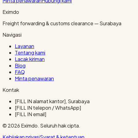
Minta penawaran
Hubungi kami
Eximdo
Freight forwarding & customs clearance — Surabaya
Navigasi
Layanan
Tentang kami
Lacak kiriman
Blog
FAQ
Minta penawaran
Kontak
[FILL IN alamat kantor], Surabaya
[FILL IN telepon / WhatsApp]
[FILL IN email]
© 2026 Eximdo. Seluruh hak cipta.
Kebijakan privasi
Syarat & ketentuan