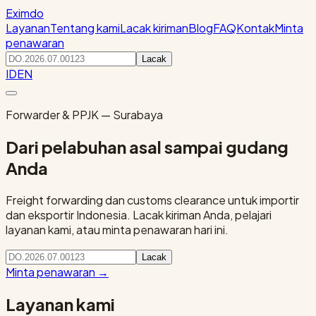
Eximdo
Layanan
Tentang kami
Lacak kiriman
Blog
FAQ
Kontak
Minta
penawaran
Lacak
ID
EN
Forwarder & PPJK — Surabaya
Dari pelabuhan asal sampai gudang
Anda
Freight forwarding dan customs clearance untuk importir
dan eksportir Indonesia. Lacak kiriman Anda, pelajari
layanan kami, atau minta penawaran hari ini.
Lacak
Minta penawaran
→
Layanan kami