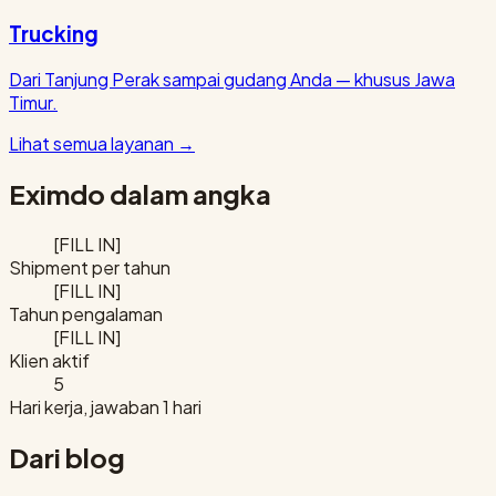
Trucking
Dari Tanjung Perak sampai gudang Anda — khusus Jawa
Timur.
Lihat semua layanan
→
Eximdo dalam angka
[FILL IN]
Shipment per tahun
[FILL IN]
Tahun pengalaman
[FILL IN]
Klien aktif
5
Hari kerja, jawaban 1 hari
Dari blog