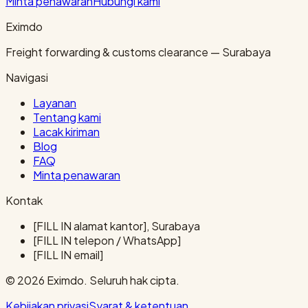
Minta penawaran
Hubungi kami
Eximdo
Freight forwarding & customs clearance — Surabaya
Navigasi
Layanan
Tentang kami
Lacak kiriman
Blog
FAQ
Minta penawaran
Kontak
[FILL IN alamat kantor], Surabaya
[FILL IN telepon / WhatsApp]
[FILL IN email]
© 2026 Eximdo. Seluruh hak cipta.
Kebijakan privasi
Syarat & ketentuan