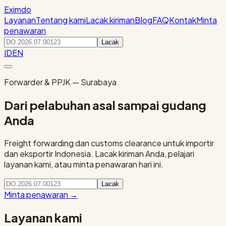
Eximdo
Layanan
Tentang kami
Lacak kiriman
Blog
FAQ
Kontak
Minta
penawaran
Lacak
ID
EN
Forwarder & PPJK — Surabaya
Dari pelabuhan asal sampai gudang
Anda
Freight forwarding dan customs clearance untuk importir
dan eksportir Indonesia. Lacak kiriman Anda, pelajari
layanan kami, atau minta penawaran hari ini.
Lacak
Minta penawaran
→
Layanan kami