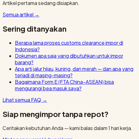
Artikel pertama sedang disiapkan.
Semua artikel
→
Sering ditanyakan
Berapa lama proses customs clearance impor di
Indonesia?
Dokumen apa saja yang dibutuhkan untuk impor
barang?
Apa arti jalur hijau, kuning, dan merah — dan apa yang
terjadi di masing-masing?
Bagaimana Form E (FTA China–ASEAN) bisa
mengurangi bea masuk saya?
Lihat semua FAQ
→
Siap mengimpor tanpa repot?
Ceritakan kebutuhan Anda — kami balas dalam 1 hari kerja.