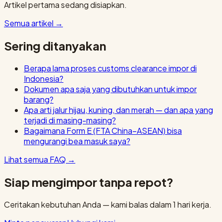
Artikel pertama sedang disiapkan.
Semua artikel
→
Sering ditanyakan
Berapa lama proses customs clearance impor di
Indonesia?
Dokumen apa saja yang dibutuhkan untuk impor
barang?
Apa arti jalur hijau, kuning, dan merah — dan apa yang
terjadi di masing-masing?
Bagaimana Form E (FTA China–ASEAN) bisa
mengurangi bea masuk saya?
Lihat semua FAQ
→
Siap mengimpor tanpa repot?
Ceritakan kebutuhan Anda — kami balas dalam 1 hari kerja.