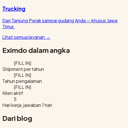
Trucking
Dari Tanjung Perak sampai gudang Anda — khusus Jawa
Timur.
Lihat semua layanan
→
Eximdo dalam angka
[FILL IN]
Shipment per tahun
[FILL IN]
Tahun pengalaman
[FILL IN]
Klien aktif
5
Hari kerja, jawaban 1 hari
Dari blog