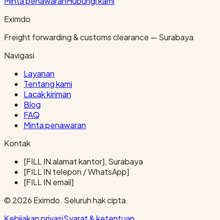
Minta penawaran
Hubungi kami
Eximdo
Freight forwarding & customs clearance — Surabaya
Navigasi
Layanan
Tentang kami
Lacak kiriman
Blog
FAQ
Minta penawaran
Kontak
[FILL IN alamat kantor], Surabaya
[FILL IN telepon / WhatsApp]
[FILL IN email]
© 2026 Eximdo. Seluruh hak cipta.
Kebijakan privasi
Syarat & ketentuan