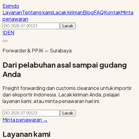
Eximdo
Layanan
Tentang kami
Lacak kiriman
Blog
FAQ
Kontak
Minta
penawaran
Lacak
ID
EN
Forwarder & PPJK — Surabaya
Dari pelabuhan asal sampai gudang
Anda
Freight forwarding dan customs clearance untuk importir
dan eksportir Indonesia. Lacak kiriman Anda, pelajari
layanan kami, atau minta penawaran hari ini.
Lacak
Minta penawaran
→
Layanan kami