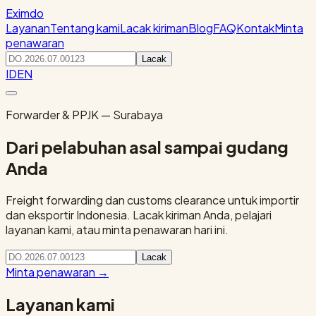
Eximdo
Layanan
Tentang kami
Lacak kiriman
Blog
FAQ
Kontak
Minta
penawaran
Lacak
ID
EN
Forwarder & PPJK — Surabaya
Dari pelabuhan asal sampai gudang
Anda
Freight forwarding dan customs clearance untuk importir
dan eksportir Indonesia. Lacak kiriman Anda, pelajari
layanan kami, atau minta penawaran hari ini.
Lacak
Minta penawaran
→
Layanan kami