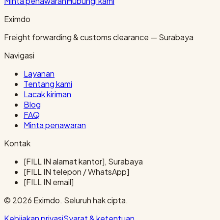
Minta penawaran
Hubungi kami
Eximdo
Freight forwarding & customs clearance — Surabaya
Navigasi
Layanan
Tentang kami
Lacak kiriman
Blog
FAQ
Minta penawaran
Kontak
[FILL IN alamat kantor], Surabaya
[FILL IN telepon / WhatsApp]
[FILL IN email]
© 2026 Eximdo. Seluruh hak cipta.
Kebijakan privasi
Syarat & ketentuan