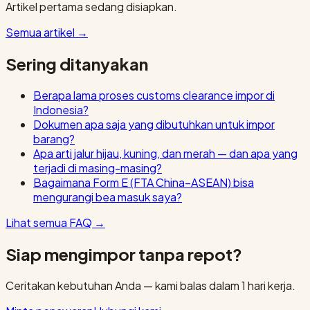
Artikel pertama sedang disiapkan.
Semua artikel
→
Sering ditanyakan
Berapa lama proses customs clearance impor di
Indonesia?
Dokumen apa saja yang dibutuhkan untuk impor
barang?
Apa arti jalur hijau, kuning, dan merah — dan apa yang
terjadi di masing-masing?
Bagaimana Form E (FTA China–ASEAN) bisa
mengurangi bea masuk saya?
Lihat semua FAQ
→
Siap mengimpor tanpa repot?
Ceritakan kebutuhan Anda — kami balas dalam 1 hari kerja.