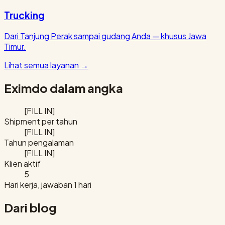
Trucking
Dari Tanjung Perak sampai gudang Anda — khusus Jawa
Timur.
Lihat semua layanan
→
Eximdo dalam angka
[FILL IN]
Shipment per tahun
[FILL IN]
Tahun pengalaman
[FILL IN]
Klien aktif
5
Hari kerja, jawaban 1 hari
Dari blog