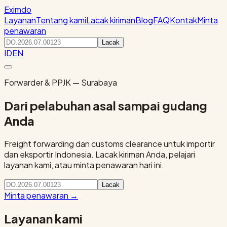
Eximdo
Layanan
Tentang kami
Lacak kiriman
Blog
FAQ
Kontak
Minta
penawaran
Lacak
ID
EN
Forwarder & PPJK — Surabaya
Dari pelabuhan asal sampai gudang
Anda
Freight forwarding dan customs clearance untuk importir
dan eksportir Indonesia. Lacak kiriman Anda, pelajari
layanan kami, atau minta penawaran hari ini.
Lacak
Minta penawaran
→
Layanan kami