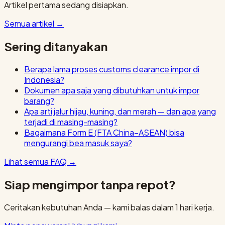
Artikel pertama sedang disiapkan.
Semua artikel
→
Sering ditanyakan
Berapa lama proses customs clearance impor di
Indonesia?
Dokumen apa saja yang dibutuhkan untuk impor
barang?
Apa arti jalur hijau, kuning, dan merah — dan apa yang
terjadi di masing-masing?
Bagaimana Form E (FTA China–ASEAN) bisa
mengurangi bea masuk saya?
Lihat semua FAQ
→
Siap mengimpor tanpa repot?
Ceritakan kebutuhan Anda — kami balas dalam 1 hari kerja.