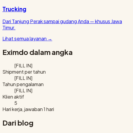
Trucking
Dari Tanjung Perak sampai gudang Anda — khusus Jawa
Timur.
Lihat semua layanan
→
Eximdo dalam angka
[FILL IN]
Shipment per tahun
[FILL IN]
Tahun pengalaman
[FILL IN]
Klien aktif
5
Hari kerja, jawaban 1 hari
Dari blog