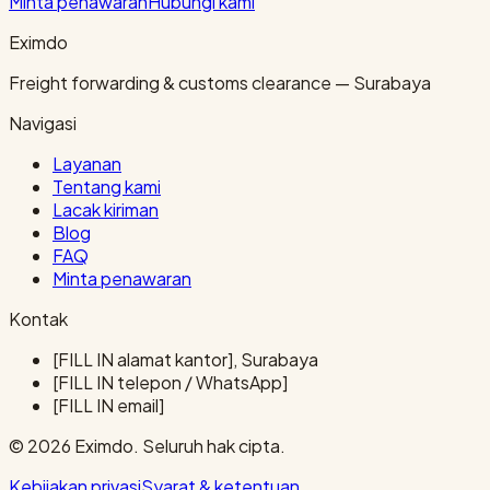
Minta penawaran
Hubungi kami
Eximdo
Freight forwarding & customs clearance — Surabaya
Navigasi
Layanan
Tentang kami
Lacak kiriman
Blog
FAQ
Minta penawaran
Kontak
[FILL IN alamat kantor], Surabaya
[FILL IN telepon / WhatsApp]
[FILL IN email]
© 2026 Eximdo. Seluruh hak cipta.
Kebijakan privasi
Syarat & ketentuan