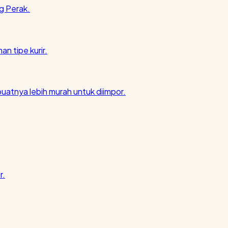
g Perak.
an tipe kurir.
atnya lebih murah untuk diimpor.
r.