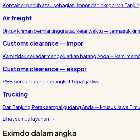
Kontainer penuh atau sebagian, impor dan ekspor via Tanjun
Air freight
Untuk kiriman bernilai tinggi atau kejar waktu — termasuk kirim
Customs clearance — impor
Kami tidak sekadar mengeluarkan barang Anda — kami membu
Customs clearance — ekspor
PEB beres, barang berangkat tepat jadwal.
Trucking
Dari Tanjung Perak sampai gudang Anda — khusus Jawa Timu
Lihat semua layanan
→
Eximdo dalam angka