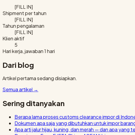
[FILL IN]
Shipment per tahun
[FILL IN]
Tahun pengalaman
[FILL IN]
Klien aktif
5
Hari kerja, jawaban 1 hari
Dari blog
Artikel pertama sedang disiapkan.
Semua artikel
→
Sering ditanyakan
Berapa lama proses customs clearance impor di Indon
Dokumen apa saja yang dibutuhkan untuk impor baran
Apa arti jalur hijau, kuning, dan merah — dan apa yang t