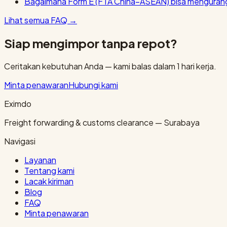
Bagaimana Form E (FTA China–ASEAN) bisa mengurang
Lihat semua FAQ
→
Siap mengimpor tanpa repot?
Ceritakan kebutuhan Anda — kami balas dalam 1 hari kerja.
Minta penawaran
Hubungi kami
Eximdo
Freight forwarding & customs clearance — Surabaya
Navigasi
Layanan
Tentang kami
Lacak kiriman
Blog
FAQ
Minta penawaran