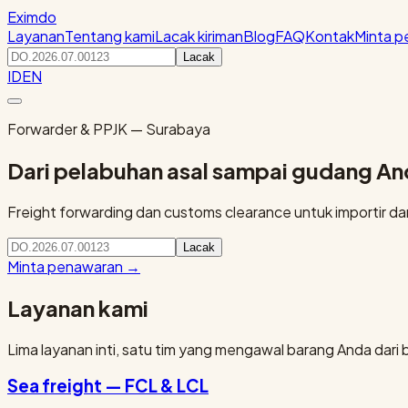
Eximdo
Layanan
Tentang kami
Lacak kiriman
Blog
FAQ
Kontak
Minta 
Lacak
ID
EN
Forwarder & PPJK — Surabaya
Dari pelabuhan asal sampai gudang A
Freight forwarding dan customs clearance untuk importir dan 
Lacak
Minta penawaran
→
Layanan kami
Lima layanan inti, satu tim yang mengawal barang Anda dari 
Sea freight — FCL & LCL