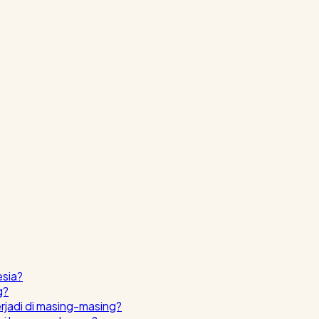
esia?
g?
erjadi di masing-masing?