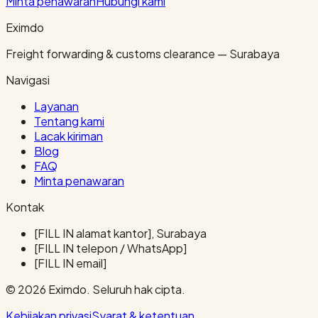
Minta penawaran
Hubungi kami
Eximdo
Freight forwarding & customs clearance — Surabaya
Navigasi
Layanan
Tentang kami
Lacak kiriman
Blog
FAQ
Minta penawaran
Kontak
[FILL IN alamat kantor], Surabaya
[FILL IN telepon / WhatsApp]
[FILL IN email]
© 2026 Eximdo. Seluruh hak cipta.
Kebijakan privasi
Syarat & ketentuan