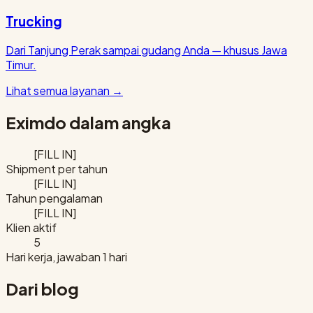
Trucking
Dari Tanjung Perak sampai gudang Anda — khusus Jawa
Timur.
Lihat semua layanan
→
Eximdo dalam angka
[FILL IN]
Shipment per tahun
[FILL IN]
Tahun pengalaman
[FILL IN]
Klien aktif
5
Hari kerja, jawaban 1 hari
Dari blog