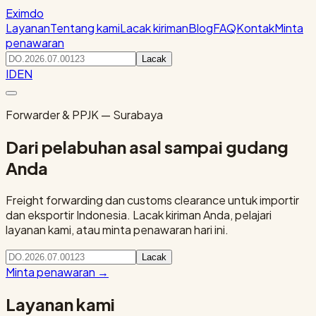
Eximdo
Layanan
Tentang kami
Lacak kiriman
Blog
FAQ
Kontak
Minta
penawaran
Lacak
ID
EN
Forwarder & PPJK — Surabaya
Dari pelabuhan asal sampai gudang
Anda
Freight forwarding dan customs clearance untuk importir
dan eksportir Indonesia. Lacak kiriman Anda, pelajari
layanan kami, atau minta penawaran hari ini.
Lacak
Minta penawaran
→
Layanan kami