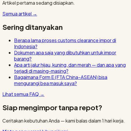
Artikel pertama sedang disiapkan.
Semua artikel
→
Sering ditanyakan
Berapa lama proses customs clearance impor di
Indonesia?
Dokumen apa saja yang dibutuhkan untuk impor
barang?
Apa arti jalur hijau, kuning, dan merah — dan apa yang
terjadi di masing-masing?
Bagaimana Form E (FTA China–ASEAN) bisa
mengurangi bea masuk saya?
Lihat semua FAQ
→
Siap mengimpor tanpa repot?
Ceritakan kebutuhan Anda — kami balas dalam 1 hari kerja.