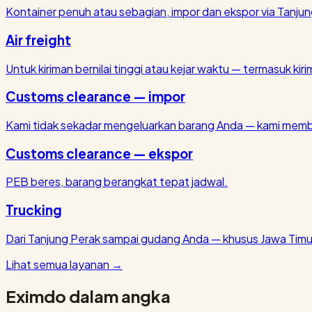
Kontainer penuh atau sebagian, impor dan ekspor via Tanjun
Air freight
Untuk kiriman bernilai tinggi atau kejar waktu — termasuk kirim
Customs clearance — impor
Kami tidak sekadar mengeluarkan barang Anda — kami membu
Customs clearance — ekspor
PEB beres, barang berangkat tepat jadwal.
Trucking
Dari Tanjung Perak sampai gudang Anda — khusus Jawa Timu
Lihat semua layanan
→
Eximdo dalam angka