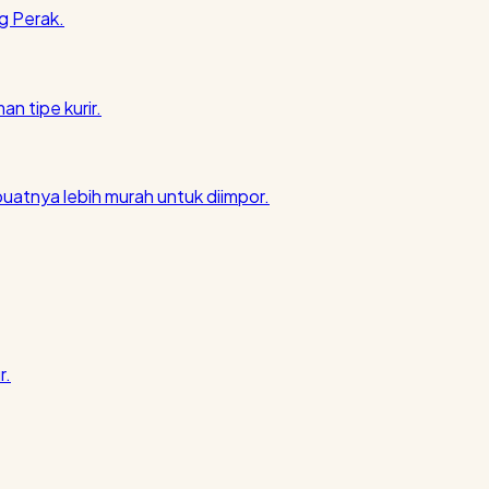
g Perak.
an tipe kurir.
atnya lebih murah untuk diimpor.
r.