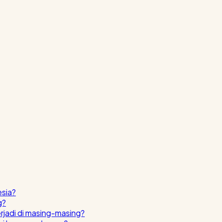
esia?
g?
erjadi di masing-masing?