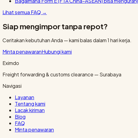
Bagaimana Form E (FTA China–ASEAN) bisa mengurang
Lihat semua FAQ
→
Siap mengimpor tanpa repot?
Ceritakan kebutuhan Anda — kami balas dalam 1 hari kerja.
Minta penawaran
Hubungi kami
Eximdo
Freight forwarding & customs clearance — Surabaya
Navigasi
Layanan
Tentang kami
Lacak kiriman
Blog
FAQ
Minta penawaran