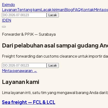
Eximdo
Layanan
Tentang kami
Lacak kiriman
Blog
FAQ
Kontak
Minta 
Lacak
ID
EN
Forwarder & PPJK — Surabaya
Dari pelabuhan asal sampai gudang A
Freight forwarding dan customs clearance untuk importir dan 
Lacak
Minta penawaran
→
Layanan kami
Lima layanan inti, satu tim yang mengawal barang Anda dari 
Sea freight — FCL & LCL