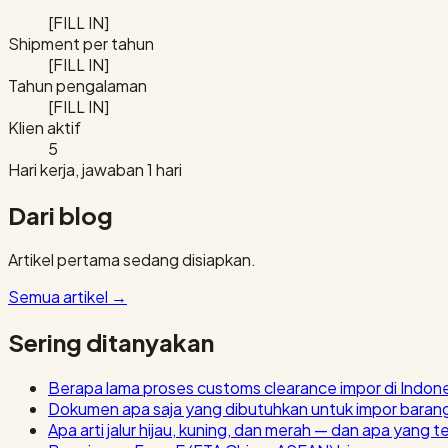
[FILL IN]
Shipment per tahun
[FILL IN]
Tahun pengalaman
[FILL IN]
Klien aktif
5
Hari kerja, jawaban 1 hari
Dari blog
Artikel pertama sedang disiapkan.
Semua artikel
→
Sering ditanyakan
Berapa lama proses customs clearance impor di Indon
Dokumen apa saja yang dibutuhkan untuk impor baran
Apa arti jalur hijau, kuning, dan merah — dan apa yang t