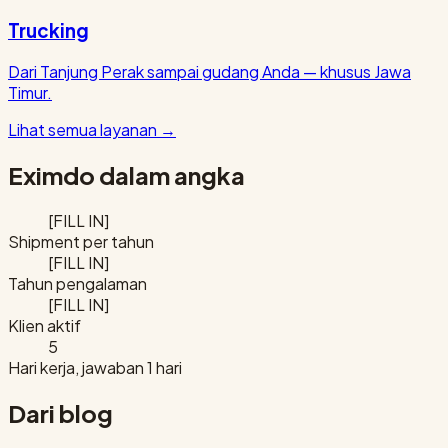
Trucking
Dari Tanjung Perak sampai gudang Anda — khusus Jawa
Timur.
Lihat semua layanan
→
Eximdo dalam angka
[FILL IN]
Shipment per tahun
[FILL IN]
Tahun pengalaman
[FILL IN]
Klien aktif
5
Hari kerja, jawaban 1 hari
Dari blog