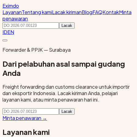
Eximdo
Layanan
Tentang kami
Lacak kiriman
Blog
FAQ
Kontak
Minta
penawaran
Lacak
ID
EN
Forwarder & PPJK — Surabaya
Dari pelabuhan asal sampai gudang
Anda
Freight forwarding dan customs clearance untuk importir
dan eksportir Indonesia. Lacak kiriman Anda, pelajari
layanan kami, atau minta penawaran hari ini.
Lacak
Minta penawaran
→
Layanan kami