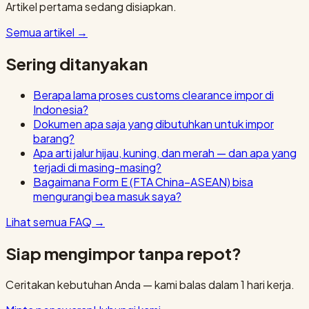
Artikel pertama sedang disiapkan.
Semua artikel
→
Sering ditanyakan
Berapa lama proses customs clearance impor di
Indonesia?
Dokumen apa saja yang dibutuhkan untuk impor
barang?
Apa arti jalur hijau, kuning, dan merah — dan apa yang
terjadi di masing-masing?
Bagaimana Form E (FTA China–ASEAN) bisa
mengurangi bea masuk saya?
Lihat semua FAQ
→
Siap mengimpor tanpa repot?
Ceritakan kebutuhan Anda — kami balas dalam 1 hari kerja.