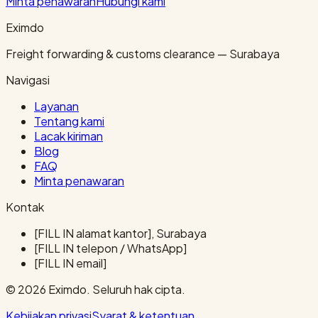
Minta penawaran
Hubungi kami
Eximdo
Freight forwarding & customs clearance — Surabaya
Navigasi
Layanan
Tentang kami
Lacak kiriman
Blog
FAQ
Minta penawaran
Kontak
[FILL IN alamat kantor], Surabaya
[FILL IN telepon / WhatsApp]
[FILL IN email]
© 2026 Eximdo. Seluruh hak cipta.
Kebijakan privasi
Syarat & ketentuan