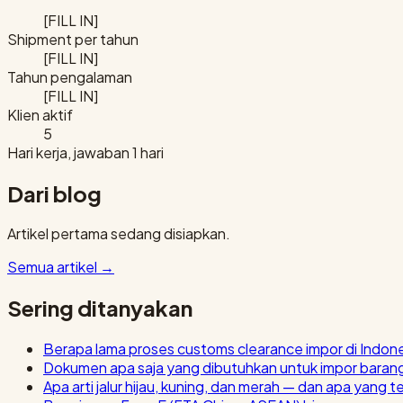
[FILL IN]
Shipment per tahun
[FILL IN]
Tahun pengalaman
[FILL IN]
Klien aktif
5
Hari kerja, jawaban 1 hari
Dari blog
Artikel pertama sedang disiapkan.
Semua artikel
→
Sering ditanyakan
Berapa lama proses customs clearance impor di Indon
Dokumen apa saja yang dibutuhkan untuk impor baran
Apa arti jalur hijau, kuning, dan merah — dan apa yang t