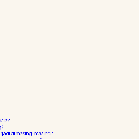
esia?
g?
erjadi di masing-masing?