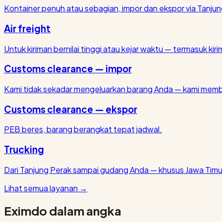
Kontainer penuh atau sebagian, impor dan ekspor via Tanjun
Air freight
Untuk kiriman bernilai tinggi atau kejar waktu — termasuk kirim
Customs clearance — impor
Kami tidak sekadar mengeluarkan barang Anda — kami membu
Customs clearance — ekspor
PEB beres, barang berangkat tepat jadwal.
Trucking
Dari Tanjung Perak sampai gudang Anda — khusus Jawa Timu
Lihat semua layanan
→
Eximdo dalam angka