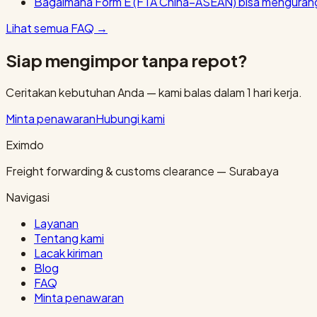
Bagaimana Form E (FTA China–ASEAN) bisa mengurang
Lihat semua FAQ
→
Siap mengimpor tanpa repot?
Ceritakan kebutuhan Anda — kami balas dalam 1 hari kerja.
Minta penawaran
Hubungi kami
Eximdo
Freight forwarding & customs clearance — Surabaya
Navigasi
Layanan
Tentang kami
Lacak kiriman
Blog
FAQ
Minta penawaran