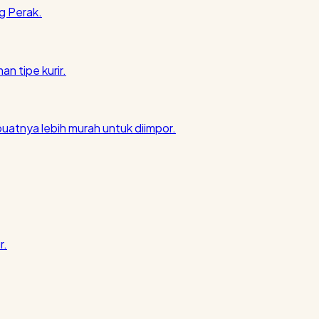
g Perak.
an tipe kurir.
atnya lebih murah untuk diimpor.
r.