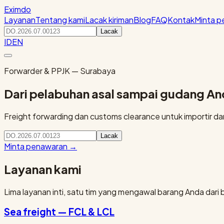
Eximdo
Layanan
Tentang kami
Lacak kiriman
Blog
FAQ
Kontak
Minta 
Lacak
ID
EN
Forwarder & PPJK — Surabaya
Dari pelabuhan asal sampai gudang A
Freight forwarding dan customs clearance untuk importir dan 
Lacak
Minta penawaran
→
Layanan kami
Lima layanan inti, satu tim yang mengawal barang Anda dari 
Sea freight — FCL & LCL