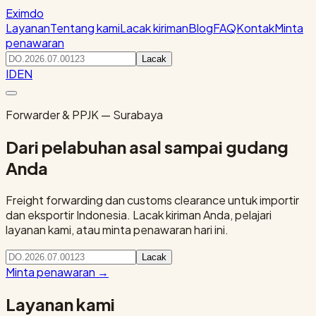
Eximdo
Layanan
Tentang kami
Lacak kiriman
Blog
FAQ
Kontak
Minta
penawaran
Lacak
ID
EN
Forwarder & PPJK — Surabaya
Dari pelabuhan asal sampai gudang
Anda
Freight forwarding dan customs clearance untuk importir
dan eksportir Indonesia. Lacak kiriman Anda, pelajari
layanan kami, atau minta penawaran hari ini.
Lacak
Minta penawaran
→
Layanan kami