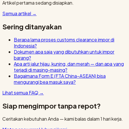
Artikel pertama sedang disiapkan.
Semua artikel
→
Sering ditanyakan
Berapa lama proses customs clearance impor di
Indonesia?
Dokumen apa saja yang dibutuhkan untuk impor
barang?
Apa arti jalur hijau, kuning, dan merah — dan apa yang
terjadi di masing-masing?
Bagaimana Form E (FTA China–ASEAN) bisa
mengurangi bea masuk saya?
Lihat semua FAQ
→
Siap mengimpor tanpa repot?
Ceritakan kebutuhan Anda — kami balas dalam 1 hari kerja.