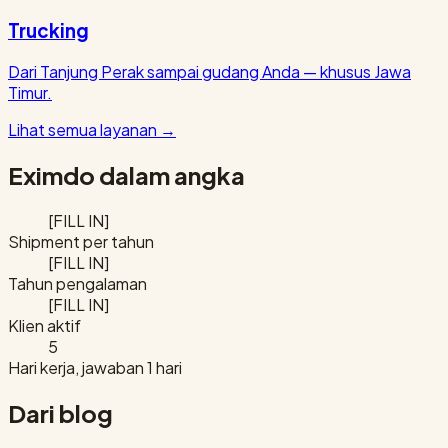
Trucking
Dari Tanjung Perak sampai gudang Anda — khusus Jawa
Timur.
Lihat semua layanan
→
Eximdo dalam angka
[FILL IN]
Shipment per tahun
[FILL IN]
Tahun pengalaman
[FILL IN]
Klien aktif
5
Hari kerja, jawaban 1 hari
Dari blog