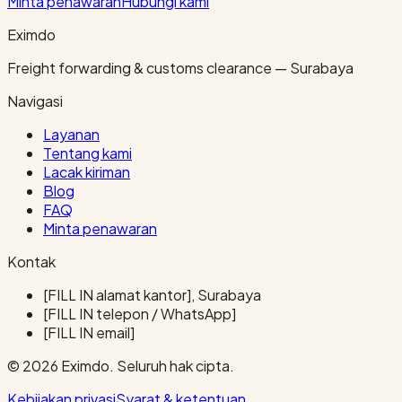
Minta penawaran
Hubungi kami
Eximdo
Freight forwarding & customs clearance — Surabaya
Navigasi
Layanan
Tentang kami
Lacak kiriman
Blog
FAQ
Minta penawaran
Kontak
[FILL IN alamat kantor], Surabaya
[FILL IN telepon / WhatsApp]
[FILL IN email]
© 2026 Eximdo. Seluruh hak cipta.
Kebijakan privasi
Syarat & ketentuan