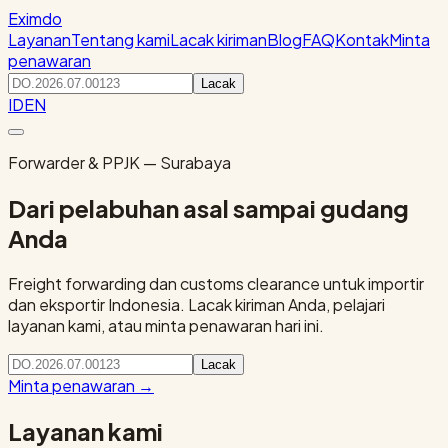
Eximdo
Layanan
Tentang kami
Lacak kiriman
Blog
FAQ
Kontak
Minta
penawaran
Lacak
ID
EN
Forwarder & PPJK — Surabaya
Dari pelabuhan asal sampai gudang
Anda
Freight forwarding dan customs clearance untuk importir
dan eksportir Indonesia. Lacak kiriman Anda, pelajari
layanan kami, atau minta penawaran hari ini.
Lacak
Minta penawaran
→
Layanan kami