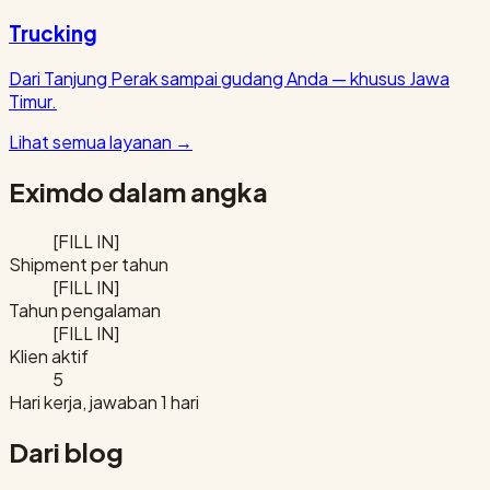
Trucking
Dari Tanjung Perak sampai gudang Anda — khusus Jawa
Timur.
Lihat semua layanan
→
Eximdo dalam angka
[FILL IN]
Shipment per tahun
[FILL IN]
Tahun pengalaman
[FILL IN]
Klien aktif
5
Hari kerja, jawaban 1 hari
Dari blog