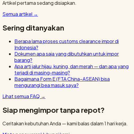
Artikel pertama sedang disiapkan.
Semua artikel
→
Sering ditanyakan
Berapa lama proses customs clearance impor di
Indonesia?
Dokumen apa saja yang dibutuhkan untuk impor
barang?
Apa arti jalur hijau, kuning, dan merah — dan apa yang
terjadi di masing-masing?
Bagaimana Form E (FTA China–ASEAN) bisa
mengurangi bea masuk saya?
Lihat semua FAQ
→
Siap mengimpor tanpa repot?
Ceritakan kebutuhan Anda — kami balas dalam 1 hari kerja.