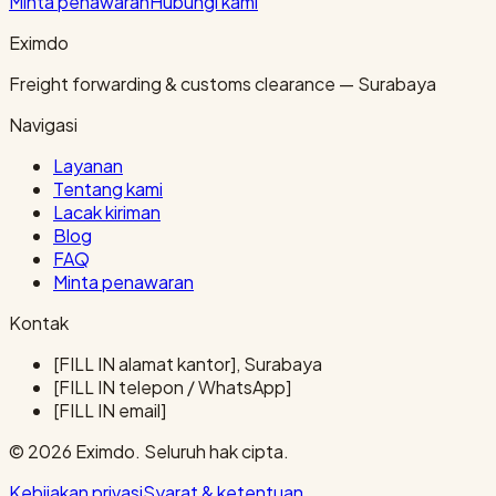
Minta penawaran
Hubungi kami
Eximdo
Freight forwarding & customs clearance — Surabaya
Navigasi
Layanan
Tentang kami
Lacak kiriman
Blog
FAQ
Minta penawaran
Kontak
[FILL IN alamat kantor], Surabaya
[FILL IN telepon / WhatsApp]
[FILL IN email]
© 2026 Eximdo. Seluruh hak cipta.
Kebijakan privasi
Syarat & ketentuan