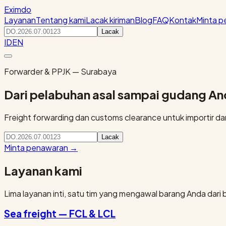
Eximdo
Layanan
Tentang kami
Lacak kiriman
Blog
FAQ
Kontak
Minta 
Lacak
ID
EN
Forwarder & PPJK — Surabaya
Dari pelabuhan asal sampai gudang A
Freight forwarding dan customs clearance untuk importir dan 
Lacak
Minta penawaran
→
Layanan kami
Lima layanan inti, satu tim yang mengawal barang Anda dari 
Sea freight — FCL & LCL