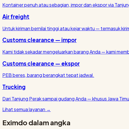
Kontainer penuh atau sebagian, impor dan ekspor via Tanjun
Air freight
Untuk kiriman bernilai tinggi atau kejar waktu — termasuk kirim
Customs clearance — impor
Kami tidak sekadar mengeluarkan barang Anda — kami membu
Customs clearance — ekspor
PEB beres, barang berangkat tepat jadwal.
Trucking
Dari Tanjung Perak sampai gudang Anda — khusus Jawa Timu
Lihat semua layanan
→
Eximdo dalam angka