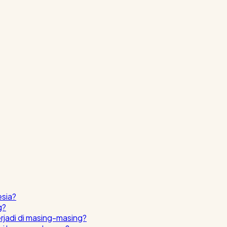
esia?
g?
erjadi di masing-masing?