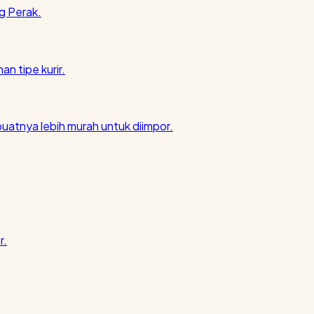
g Perak.
an tipe kurir.
atnya lebih murah untuk diimpor.
r.