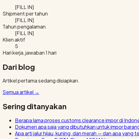
[FILL IN]
Shipment per tahun
[FILL IN]
Tahun pengalaman
[FILL IN]
Klien aktif
5
Hari kerja, jawaban 1 hari
Dari blog
Artikel pertama sedang disiapkan.
Semua artikel
→
Sering ditanyakan
Berapa lama proses customs clearance impor di Indon
Dokumen apa saja yang dibutuhkan untuk impor baran
Apa arti jalur hijau, kuning, dan merah — dan apa yang t