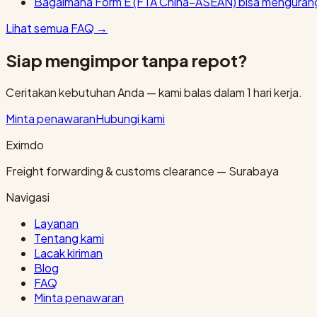
Bagaimana Form E (FTA China–ASEAN) bisa mengurang
Lihat semua FAQ
→
Siap mengimpor tanpa repot?
Ceritakan kebutuhan Anda — kami balas dalam 1 hari kerja.
Minta penawaran
Hubungi kami
Eximdo
Freight forwarding & customs clearance — Surabaya
Navigasi
Layanan
Tentang kami
Lacak kiriman
Blog
FAQ
Minta penawaran