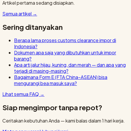
Artikel pertama sedang disiapkan.
Semua artikel
→
Sering ditanyakan
Berapa lama proses customs clearance impor di
Indonesia?
Dokumen apa saja yang dibutuhkan untuk impor
barang?
Apa arti jalur hijau, kuning, dan merah — dan apa yang
terjadi di masing-masing?
Bagaimana Form E (FTA China–ASEAN) bisa
mengurangi bea masuk saya?
Lihat semua FAQ
→
Siap mengimpor tanpa repot?
Ceritakan kebutuhan Anda — kami balas dalam 1 hari kerja.