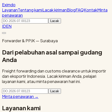
Eximdo
Layanan
Tentang kami
Lacak kiriman
Blog
FAQ
Kontak
Minta
penawaran
Lacak
ID
EN
Forwarder & PPJK — Surabaya
Dari pelabuhan asal sampai gudang
Anda
Freight forwarding dan customs clearance untuk importir
dan eksportir Indonesia. Lacak kiriman Anda, pelajari
layanan kami, atau minta penawaran hari ini.
Lacak
Minta penawaran
→
Layanan kami