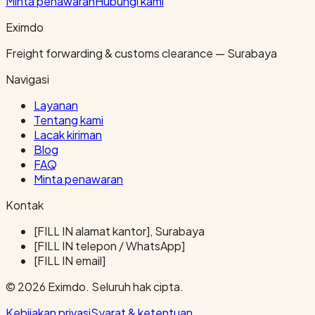
Minta penawaran
Hubungi kami
Eximdo
Freight forwarding & customs clearance — Surabaya
Navigasi
Layanan
Tentang kami
Lacak kiriman
Blog
FAQ
Minta penawaran
Kontak
[FILL IN alamat kantor], Surabaya
[FILL IN telepon / WhatsApp]
[FILL IN email]
© 2026 Eximdo. Seluruh hak cipta.
Kebijakan privasi
Syarat & ketentuan