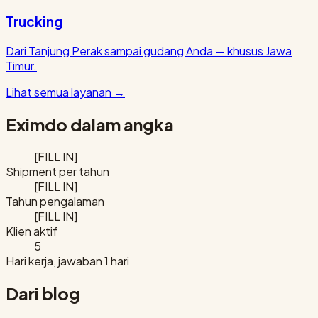
Trucking
Dari Tanjung Perak sampai gudang Anda — khusus Jawa
Timur.
Lihat semua layanan
→
Eximdo dalam angka
[FILL IN]
Shipment per tahun
[FILL IN]
Tahun pengalaman
[FILL IN]
Klien aktif
5
Hari kerja, jawaban 1 hari
Dari blog