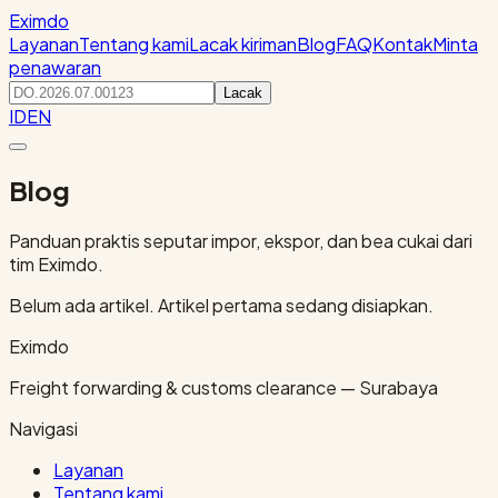
Eximdo
Layanan
Tentang kami
Lacak kiriman
Blog
FAQ
Kontak
Minta
penawaran
Lacak
ID
EN
Blog
Panduan praktis seputar impor, ekspor, dan bea cukai dari
tim Eximdo.
Belum ada artikel. Artikel pertama sedang disiapkan.
Eximdo
Freight forwarding & customs clearance — Surabaya
Navigasi
Layanan
Tentang kami